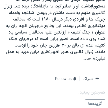
دنبال کنید
مستندها
فرهنگ و زندگی
دستوربازداشت او را صادر کرد، به بازداشتگاه برده شد. ژنرال
گالتيری متهم به دست داشتن در ربودن، شکنجه واعدام
حقوق شهروندی
انتخابات ریاست جمهوری آمریکا ۲۰۲۴
چريک ها و افرادی ديگر درسال ۱۹۸۰ است که مخالف
اقتصادی
حمله جمهوری اسلامی به اسرائیل
ديکتاتوری نظامی بودند. اين وقايع درجريان آنچه ازآن به
رمز مهسا
علم و فناوری
عنوان » جنگ کثيف « آرژانتين عليه مخالفان سياسی ياد
زبانهای مختلف
شده روی داده است. تصور براين است که درجريان جنگ
اسرائیل در جنگ
ورزش زنان در ایران
کثيف، عده ای بالغ بر ۳۰ هزارتن جان خود را ازدست
گالری عکس
اعتراضات زن، زندگی، آزادی
دادند. ژنرال گالتيری هنوز اظهارنظری دراين مورد به عمل
آرشیو پخش زنده
مجموعه مستندهای دادخواهی
نياورده است.
تریبونال مردمی آبان ۹۸
دادگاه حمید نوری
اشتراک
Follow us
چهل سال گروگان‌گیری
قانون شفافیت دارائی کادر رهبری ایران
همچنبن ببینید:
اعتراضات مردمی آبان ۹۸
گزيده‌ها