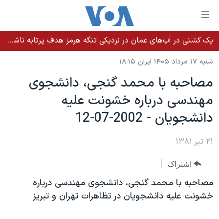
ینکهای
ابل
سترسی
یک کشتی در آب‌های عمان در نزدیکی تنگه هرمز هدف پرتابه ناشناس قرار گرفت
خانه
هش
شنبه ۱۷ مرداد ۱۴۰۵ ایران ۱۸:۱۵
نسخه سبک وب‌سایت
ه
مصاحبه با محمد گنجی، دانشجوی
حتوای
موضوع ها
مهندسی درباره خشونت عليه
صلی
برنامه های تلویزیونی
ایران
هش
دانشجويان - 2002-07-12
جدول برنامه ها
ه
آمریکا
فحه
صفحه‌های ویژه
۲۱ تیر ۱۳۸۱
جهان
صلی
فرکانس‌های صدای آمریکا
ورزشی
جام جهانی ۲۰۲۶
هش
اشتراک
پخش رادیویی
ه
گزیده‌ها
عملیات خشم حماسی
مصاحبه با محمد گنجی، دانشجوی مهندسی درباره
ستجو
۲۵۰سالگی آمریکا
ویژه برنامه‌ها
خشونت عليه دانشجويان در تظاهرات تهران و تبريز
یادگیری زبان انگلیسی
ویدیوها
بایگانی برنامه‌های تلویزیونی