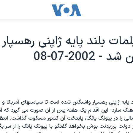
مات بلند پايه ژاپنی رهسپار
- 2002-07-08
 پايه ژاپنی رهسپار واشنگتن شده است تا سياستهای آمريکا و ژاپ
نگ سازد. اين اقدام يک هفته پس از آن صورت می گيرد که آم
مالی را در پيونگ يانگ، پايتخت آن کشور مسکوت گذاشت. انتظا
ز دولت پرزيدنت بوش بخواهد گفتگو با پيونگ يانگ را از سر بگ