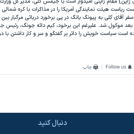
 ژاپن) مقام ژاپنی اميدوار است با جيمس کلی، مدير کل وزارت 
 است رياست هيئت نمايندگی آمريکا را در مذاکرات با کره شمالی
سفر آقای کِلی به پيونگ يانگ در پی برخورد دريائی مرگبار بين د
به بعد موکول شد. عليرغم اين برخود، کيم دائه جونگ، رئيس ج
ه است سياست خويش را دائر بر گفتگو و سر و کار داشتن با د
Follow us
چاپ
دنبال کنید