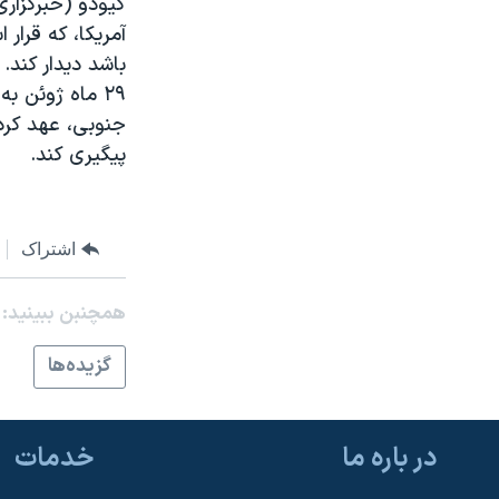
کيودو (خبرگزاری
مستندها
فرهنگ و زندگی
آمريکا، که قرار
حقوق شهروندی
انتخابات ریاست جمهوری آمریکا ۲۰۲۴
باشد ديدار کند. 
اقتصادی
حمله جمهوری اسلامی به اسرائیل
۲۹ ماه ژوئن 
جنوبی، عهد کرد
رمز مهسا
علم و فناوری
پيگيری کند.
اسرائیل در جنگ
ورزش زنان در ایران
گالری عکس
اعتراضات زن، زندگی، آزادی
آرشیو پخش زنده
مجموعه مستندهای دادخواهی
اشتراک
تریبونال مردمی آبان ۹۸
همچنبن ببینید:
دادگاه حمید نوری
گزيده‌ها
چهل سال گروگان‌گیری
قانون شفافیت دارائی کادر رهبری ایران
اعتراضات مردمی آبان ۹۸
در باره ما
خدمات
اسرائیل در جنگ