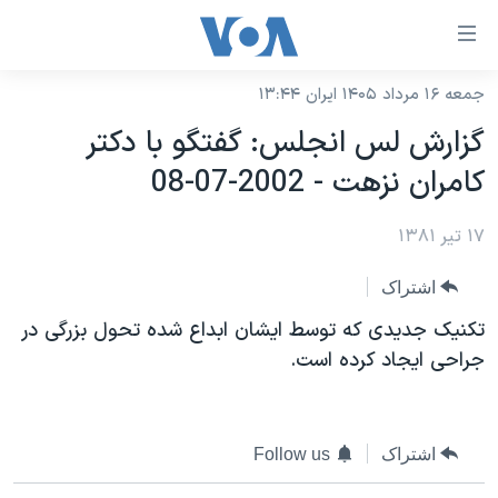
ینکهای
ابل
سترسی
جمعه ۱۶ مرداد ۱۴۰۵ ایران ۱۳:۴۴
خانه
هش
گزارش لس انجلس: گفتگو با دکتر
نسخه سبک وب‌سایت
ه
کامران نزهت - 2002-07-08
حتوای
موضوع ها
صلی
۱۷ تیر ۱۳۸۱
برنامه های تلویزیونی
ایران
هش
جدول برنامه ها
ه
آمریکا
اشتراک
فحه
صفحه‌های ویژه
جهان
تکنيک جديدی که توسط ايشان ابداع شده تحول بزرگی در
صلی
فرکانس‌های صدای آمریکا
جراحی ايجاد کرده است.
ورزشی
جام جهانی ۲۰۲۶
هش
پخش رادیویی
ه
گزیده‌ها
عملیات خشم حماسی
ستجو
۲۵۰سالگی آمریکا
ویژه برنامه‌ها
یادگیری زبان انگلیسی
اشتراک
Follow us
ویدیوها
بایگانی برنامه‌های تلویزیونی