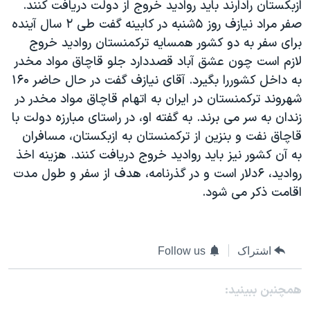
ازبکستان رادارند بايد رواديد خروج از دولت دريافت کنند.
دنبال کنید
مستندها
فرهنگ و زندگی
صفر مراد نيازف روز ۵شنبه در کابينه گفت طی ۲ سال آينده
حقوق شهروندی
انتخابات ریاست جمهوری آمریکا ۲۰۲۴
برای سفر به دو کشور همسايه ترکمنستان رواديد خروج
لازم است چون عشق آباد قصددارد جلو قاچاق مواد مخدر
اقتصادی
حمله جمهوری اسلامی به اسرائیل
به داخل کشوررا بگيرد. آقای نيازف گفت در حال حاضر ۱۶۰
رمز مهسا
علم و فناوری
شهروند ترکمنستان در ايران به اتهام قاچاق مواد مخدر در
زبانهای مختلف
اسرائیل در جنگ
ورزش زنان در ایران
زندان به سر می برند. به گفته او، در راستای مبارزه دولت با
قاچاق نفت و بنزين از ترکمنستان به ازبکستان، مسافران
گالری عکس
اعتراضات زن، زندگی، آزادی
به آن کشور نيز بايد رواديد خروج دريافت کنند. هزينه اخذ
آرشیو پخش زنده
مجموعه مستندهای دادخواهی
رواديد، ۶دلار است و در گذرنامه، هدف از سفر و طول مدت
تریبونال مردمی آبان ۹۸
اقامت ذکر می شود.
دادگاه حمید نوری
چهل سال گروگان‌گیری
اشتراک
Follow us
قانون شفافیت دارائی کادر رهبری ایران
اعتراضات مردمی آبان ۹۸
همچنبن ببینید: