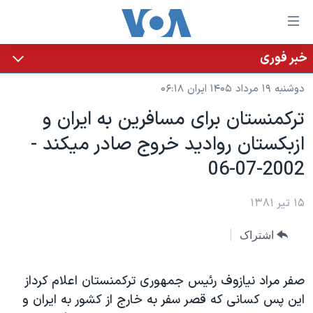
ینکهای
ابل
سترسی
خبر فوری
خانه
هش
دوشنبه ۱۹ مرداد ۱۴۰۵ ایران ۰۶:۱۸
نسخه سبک وب‌سایت
ه
ترکمنستان برای مسافرين به ايران و
حتوای
موضوع ها
ازبکستان رواديد خروج صادر ميکند -
صلی
برنامه های تلویزیونی
ایران
هش
2002-07-06
جدول برنامه ها
ه
آمریکا
فحه
صفحه‌های ویژه
۱۵ تیر ۱۳۸۱
جهان
صلی
فرکانس‌های صدای آمریکا
ورزشی
جام جهانی ۲۰۲۶
هش
اشتراک
پخش رادیویی
ه
گزیده‌ها
عملیات خشم حماسی
ستجو
۲۵۰سالگی آمریکا
ویژه برنامه‌ها
صفر مراد نيازوف رئيس جمهوری ترکمنستان اعلام کرداز
یادگیری زبان انگلیسی
اين پس کسانی که قصر سفر به خارج از کشور به ايران و
ویدیوها
بایگانی برنامه‌های تلویزیونی