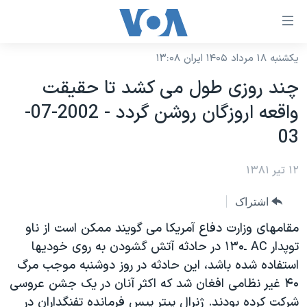
ینکهای
ابل
سترسی
یکشنبه ۱۸ مرداد ۱۴۰۵ ایران ۱۳:۰۸
خانه
هش
چند روزی طول می کشد تا حقيقت
نسخه سبک وب‌سایت
ه
واقعه اروزگان روشن گردد - 2002-07-
حتوای
موضوع ها
03
صلی
برنامه های تلویزیونی
ایران
هش
۱۲ تیر ۱۳۸۱
جدول برنامه ها
ه
آمریکا
فحه
صفحه‌های ویژه
جهان
اشتراک
صلی
فرکانس‌های صدای آمریکا
ورزشی
جام جهانی ۲۰۲۶
مقامهای وزارت دفاع آمريکا می گويند ممکن است از ناو
هش
پخش رادیویی
توپدار AC ـ۱۳۰ در حادثه آتش گشودن به روی خوديها
ه
گزیده‌ها
عملیات خشم حماسی
استفاده شده باشد، اين حادثه در روز دوشنبه موجب مرگ
ستجو
۲۵۰سالگی آمریکا
ویژه برنامه‌ها
یادگیری زبان انگلیسی
۴۰ غير نظامی افغان شد که اکثر آنان در يک جشن عروسی
ویدیوها
بایگانی برنامه‌های تلویزیونی
شرکت کرده بودند. ژنرال پيتر پيس فرمانده تفنگداران در