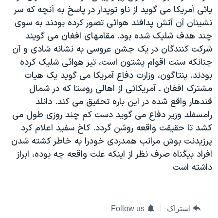
يائی آمريکا می گويد از ناو توپدار در پاسخ به آنچه که سر
دنبال کنید
مستندها
فرهنگ و زندگی
نشينان آن آتش پدافند هوائی تصور کرده بودند به سوی
حقوق شهروندی
انتخابات ریاست جمهوری آمریکا ۲۰۲۴
چند هدف شليک شده بود. مقامهای افغان می گويند
اقتصادی
حمله جمهوری اسلامی به اسرائیل
شرکت کنندگان در يک جشن عروسی به نشانه شادی و آن
چنانکه سنت اقوام پشتون است، تير هوائی شليک کرده
رمز مهسا
علم و فناوری
زبانهای مختلف
بودند. پنتاگون، وزارت دفاع آمريکا می گويد يک هيات
اسرائیل در جنگ
ورزش زنان در ایران
مشترک افغان ـ آمريکائی از اهالی روستا که در شمال
گالری عکس
اعتراضات زن، زندگی، آزادی
قندهار واقع شده در اين باره تحقيق می کند. دانلد
رامسفلد وزير دفاع می گويد دست کم چند روزی طول می
آرشیو پخش زنده
مجموعه مستندهای دادخواهی
کشد تا حقيقت واقعه روشن گردد. کاخ سفيد اعلام کرد
تریبونال مردمی آبان ۹۸
پرزيدنت بوش مراتب همدردی خودرا به خاطر کشته شدن
دادگاه حمید نوری
افراد بيگناه صرف نظر از اينکه علت واقعه چه بوده، ابراز
داشته است
چهل سال گروگان‌گیری
قانون شفافیت دارائی کادر رهبری ایران
اعتراضات مردمی آبان ۹۸
اشتراک
Follow us