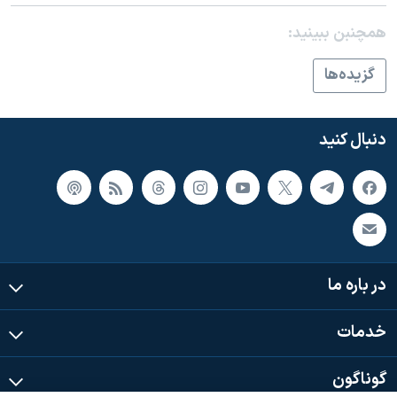
اسرائیل در جنگ
همچنبن ببینید:
نرگس محمدی برنده جایزه نوبل صلح
همایش محافظه‌کاران آمریکا «سی‌پک»
گزيده‌ها
صفحه‌های ویژه
سفر پرزیدنت ترامپ به چین
دنبال کنید
در باره ما
خدمات
گوناگون