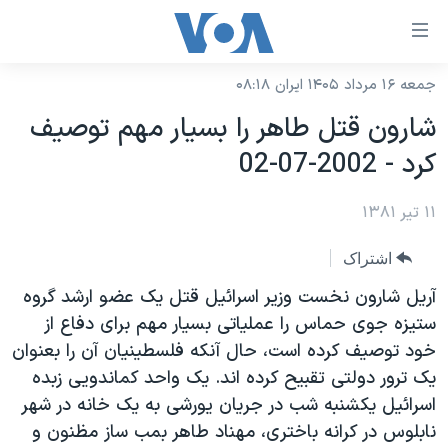
ینکهای
ابل
سترسی
جمعه ۱۶ مرداد ۱۴۰۵ ایران ۰۸:۱۸
خانه
هش
شارون قتل طاهر را بسيار مهم توصيف
نسخه سبک وب‌سایت
ه
کرد - 2002-07-02
حتوای
موضوع ها
صلی
۱۱ تیر ۱۳۸۱
برنامه های تلویزیونی
ایران
هش
جدول برنامه ها
ه
آمریکا
اشتراک
فحه
صفحه‌های ویژه
جهان
آريل شارون نخست وزير اسرائيل قتل يک عضو ارشد گروه
صلی
فرکانس‌های صدای آمریکا
ستيزه جوی حماس را عملياتی بسيار مهم برای دفاع از
ورزشی
جام جهانی ۲۰۲۶
هش
خود توصيف کرده است، حال آنکه فلسطينيان آن را بعنوان
پخش رادیویی
ه
گزیده‌ها
عملیات خشم حماسی
يک ترور دولتی تقبيح کرده اند. يک واحد کماندويی زبده
ستجو
۲۵۰سالگی آمریکا
ویژه برنامه‌ها
اسرائيل يکشنبه شب در جريان يورشی به يک خانه در شهر
یادگیری زبان انگلیسی
نابلوس در کرانه باختری، مهناد طاهر بمب ساز مظنون و
ویدیوها
بایگانی برنامه‌های تلویزیونی