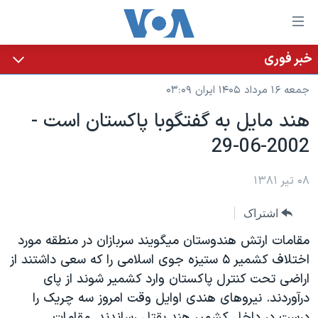
ینکهای
ابل
سترسی
خبر فوری
خانه
هش
جمعه ۱۶ مرداد ۱۴۰۵ ایران ۰۳:۰۹
نسخه سبک وب‌سایت
ه
هند مايل به گفتگوبا پاکستان است -
حتوای
موضوع ها
2002-06-29
صلی
برنامه های تلویزیونی
ایران
هش
جدول برنامه ها
ه
۰۸ تیر ۱۳۸۱
آمریکا
فحه
صفحه‌های ویژه
جهان
اشتراک
صلی
فرکانس‌های صدای آمریکا
ورزشی
جام جهانی ۲۰۲۶
هش
مقامات ارتش هندوستان ميگويند سربازان در منطقه مورد
پخش رادیویی
ه
گزیده‌ها
عملیات خشم حماسی
اختلاف کشمير ۵ ستيزه جوی اسلامی را که سعی داشتند از
ستجو
اراضی تحت کنترل پاکستان وارد کشمير شوند از پای
۲۵۰سالگی آمریکا
ویژه برنامه‌ها
یادگیری زبان انگلیسی
درآوردند. نيروهای هندی اوايل وقت امروز سه چريک را
ویدیوها
بایگانی برنامه‌های تلویزیونی
درست در داخل کشمير هند بقتل رساندند. مقامات