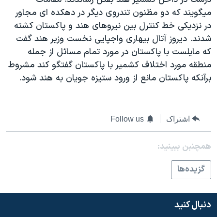
دنبال کنید
مستندها
فرهنگ و زندگی
ميگويند که دو مظنون تندروی ديگر در دهکده ای مجاور
در نزديکی خط کنترل بين نيروهای هند و پاکستان کشته
حقوق شهروندی
انتخابات ریاست جمهوری آمریکا ۲۰۲۴
شدند. ديروز آتال بيهاری واجپايی نخست وزير هند گفت
اقتصادی
حمله جمهوری اسلامی به اسرائیل
که مايلست با پاکستان در مورد تمام مسائل از جمله
رمز مهسا
علم و فناوری
منطقه مورد اختلاف کشمير با پاکستان گفتگو کند مشروط
زبانهای مختلف
برآنکه پاکستان مانع از ورود ستيزه جويان به هند شود.
اسرائیل در جنگ
ورزش زنان در ایران
گالری عکس
اعتراضات زن، زندگی، آزادی
آرشیو پخش زنده
مجموعه مستندهای دادخواهی
اشتراک
Follow us
تریبونال مردمی آبان ۹۸
همچنبن ببینید:
دادگاه حمید نوری
چهل سال گروگان‌گیری
گزيده‌ها
قانون شفافیت دارائی کادر رهبری ایران
اعتراضات مردمی آبان ۹۸
دنبال کنید