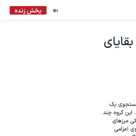
پخش زنده
بقايای
رجستجوی يک
 اين گروه چند
ديکی مرزهای
وی اعزامی