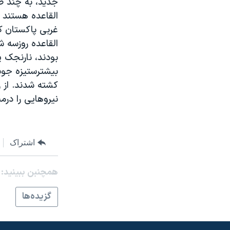
مستندها
فرهنگ و زندگی
القاعده هستند 
حقوق شهروندی
انتخابات ریاست جمهوری آمریکا ۲۰۲۴
غربی پاکستان ک
اقتصادی
حمله جمهوری اسلامی به اسرائیل
القاعده روزسه 
بودند، نارنجک پ
رمز مهسا
علم و فناوری
اسرائیل در جنگ
ورزش زنان در ایران
کشته شدند. از 
گالری عکس
اعتراضات زن، زندگی، آزادی
نيروهايی را درم
آرشیو پخش زنده
مجموعه مستندهای دادخواهی
تریبونال مردمی آبان ۹۸
اشتراک
دادگاه حمید نوری
چهل سال گروگان‌گیری
همچنبن ببینید:
قانون شفافیت دارائی کادر رهبری ایران
گزيده‌ها
اعتراضات مردمی آبان ۹۸
اسرائیل در جنگ