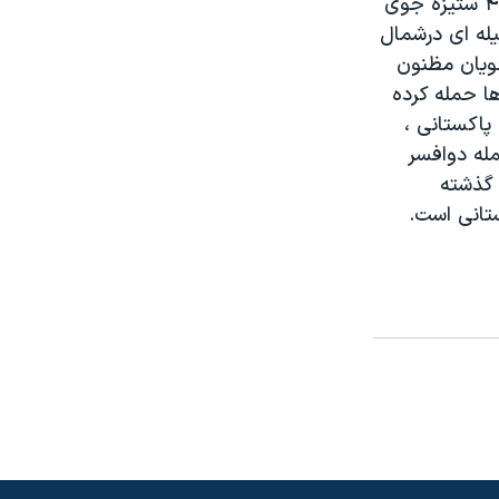
جديد، به چند صد سربازديگر که هم اکنون درجستجوی عده ای بالغ برحدود ۴۰ ستيزه جوی
له ای درشمال
ويان مظنون
ا حمله کرده
 پاکستانی ،
عته گريختند. دراين نبرد ۱۰ سربازازجمله دوافسر
 گذشته
ستانی است.