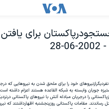
ستجودرپاکستان برای يافتن 
0-28
فرديگرازنيروهای خود را برای ملحق شدن به نيروهايی که د
تيزه جويان وابسته به شبکه القاعده هستند اعزام داشته است.
 ۱۰ سربازپاکستانی را درجريان مبادله آتش با نيروهای پاکستانی درنز
ل رساندند. مقامات پاکستانی روزپنجشنبه اظهارداشتند که نير