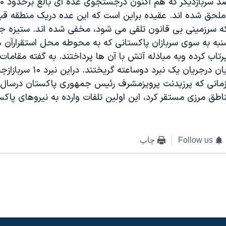
ملحق شده اند. عقيده براين است که اين عده دريک منطقه قبي
ه سرزمينی بی قانون تلقی می شود، مخفی شده اند. ستيزه ج
شنبه به سوی سربازان پاکستانی که به محوطه محل استقرارآن ه
رتاب کرده وبه مبادله آتش با آن ها پرداختند. به گفته مقامات
بيشترستيزه جويان درجريان يک نبرد دوسا
زمانی که پرزيدنت پرويزمشرف رئيس جمهوری پاکستان درسال
ناطق مرزی مستقر کرد، اين اولين تلفات وارده به نيروهای پاک
Follow us
چاپ