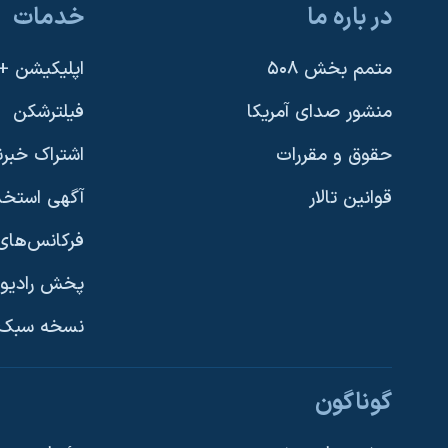
در باره ما
خدمات
نرگس محمدی برنده جایزه نوبل صلح
همایش محافظه‌کاران آمریکا «سی‌پک»
متمم بخش ۵۰۸
اپلیکیشن +VOA
صفحه‌های ویژه
منشور صدای آمریکا
فیلترشکن
سفر پرزیدنت ترامپ به چین
حقوق و مقررات
اشتراک خبرن
قوانین تالار
آگهی استخد
فرکانس‌های 
پخش رادیو
یادگیری زبان انگلیسی
نسخه سبک 
دنبال کنید
گوناگون