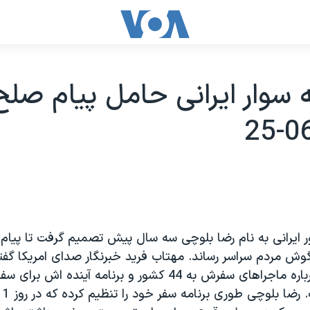
سوار ايرانی حامل پيام صلح
ايرانی به نام رضا بلوچی سه سال پيش تصميم گرفت تا پيام صل
گوش مردم سراسر رساند. مهتاب فريد خبرنگار صدای امريکا گفت
دوچرخه سوار درباره ماجراهای سفرش به 44 کشور و برنامه آينده اش 