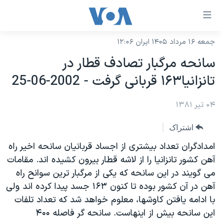
ینکهای
ابل
سترسی
جمعه ۱۶ مرداد ۱۴۰۵ ایران ۱۲:۰۶
خانه
هش
سانحه مرگبار تصادف قطار در
نسخه سبک وب‌سایت
ه
تانزانيا۱۶۳ قربانی گرفت - 2002-06-25
حتوای
موضوع ها
صلی
۰۴ تیر ۱۳۸۱
برنامه های تلویزیونی
ایران
هش
جدول برنامه ها
ه
آمریکا
اشتراک
فحه
صفحه‌های ویژه
جهان
امدادگران تعداد بيشتری از اجساد قربانيان سانحه اخير راه
صلی
فرکانس‌های صدای آمریکا
آهن کشور تانزانيا را از لاشه قطار بيرون کشيده اند. مقامات
ورزشی
جام جهانی ۲۰۲۶
هش
می گويند در اين سانحه که يکی از مرگبار ترين سوانح راه
پخش رادیویی
ه
گزیده‌ها
عملیات خشم حماسی
آهن در آن کشور بوده تا کنون ۱۶۳ جسد پيدا کرده اند ولی
ستجو
۲۵۰سالگی آمریکا
ویژه برنامه‌ها
با ادامه يافتن کاوشها، معلوم خواهد شد که تعداد تلفات
یادگیری زبان انگلیسی
اين سانحه بيش از اينهاست. سانحه گر فاصله ۴۰۰
ویدیوها
بایگانی برنامه‌های تلویزیونی