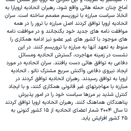
دنبال کنید
مستندها
فرهنگ و زندگی
آماج چنان حمله هائی واقع شود، رهبران اتحاديه اروپارا به
اتخاذ سياست مبارزه با تروريسم مصمم ساخته است. سران
حقوق شهروندی
انتخابات ریاست جمهوری آمریکا ۲۰۲۴
اتحاديه اروپا توافق کردند اصل مبارزه با ترور را در همه
اقتصادی
حمله جمهوری اسلامی به اسرائیل
موافقت نامه های جديد خود بگنجانند و در موافقت نامه
رمز مهسا
علم و فناوری
های موجود با کشور های غير عضو نيز ادامه همکاری را
زبانهای مختلف
منوط به تعهد آنها به مبارزه با تروريسم کنند. در اين
اسرائیل در جنگ
ورزش زنان در ایران
نشست در زمينه مهاجرت، گسترش اتحاديه ومسائل
گالری عکس
اعتراضات زن، زندگی، آزادی
دفاعی به توافق هائی دست يافتند. سران اتحاديه در مورد
آرشیو پخش زنده
مجموعه مستندهای دادخواهی
ايجاد نيروی دفاعی واکنش سريع مشترک ناتو ـ اتحاديه
اروپا به توافق رسيدند. رهبران اتحاديه توافق کردند در
تریبونال مردمی آبان ۹۸
مبارزه با مهاجرتهای غير قانونی همکاری کنند، و با ايجاد
دادگاه حمید نوری
کنترل شذيد بر مرزها سياست خود را در امور پذيرش
چهل سال گروگان‌گیری
پناهندگان هماهنگ کنند. رهبران اتحاديه اروپا توافق کردند
تا سال ۲۰۰۴ شمار اعضای اتحاديه از ۱۵ کشور کنونی به
قانون شفافیت دارائی کادر رهبری ایران
۲۵ کشور افزايش يابد.
اعتراضات مردمی آبان ۹۸