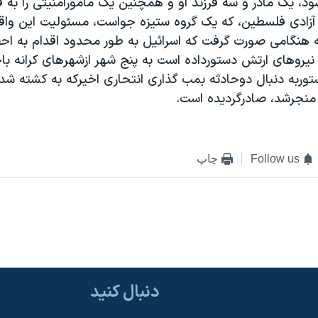
د، يک مادر و سه فرزند او و همچنين يک مامورامنيتی را به ق
آزادی فلسطين، که يک گروه ستيزه جواست، مسئوليت اين واقع
 هنگامی صورت گرفت که اسرائيل به طور محدود اقدام به احض
نيروهای ارتش دستورداده است به پنج شهر ازشهرهای کرانه باخ
منجرشد، صادرگرديده است.
Follow us
چاپ
دنبال کنید