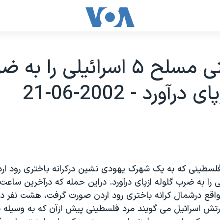
فلسطينی مسلح ۵ اسرائيلی را به
درآورد - 2002-06-21
سطينی که به يک شهرک يهودی نشين درکرانه باختری رود ارد
لی را به ضرب گلوله ازپای درآورد. دراين حمله که درآخرين ساع
 واقع درشمال کرانه باختری رود اردن صورت گرفت، هشت نفر د
رتش اسرائيل می گويند مرد فلسطينی پيش ازآن که به وسيله 