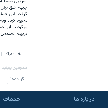
اسرائيل کشته شو
مستندها
فرهنگ و زندگی
جبهه خلق برای 
حقوق شهروندی
انتخابات ریاست جمهوری آمریکا ۲۰۲۴
گرفت. اين حمله
اقتصادی
حمله جمهوری اسلامی به اسرائیل
ذخيره کرده وبه 
رمز مهسا
علم و فناوری
دربيت المقدس 
اسرائیل در جنگ
ورزش زنان در ایران
گالری عکس
اعتراضات زن، زندگی، آزادی
آرشیو پخش زنده
مجموعه مستندهای دادخواهی
اشتراک
تریبونال مردمی آبان ۹۸
همچنبن ببینید:
دادگاه حمید نوری
گزيده‌ها
چهل سال گروگان‌گیری
قانون شفافیت دارائی کادر رهبری ایران
اعتراضات مردمی آبان ۹۸
در باره ما
خدمات
اسرائیل در جنگ