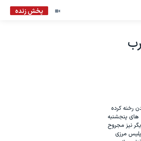
پخش زنده
 ضرب
ن رخنه کرده
ت های پنجشنبه
يگر نيز مجروح
پليس مرزی