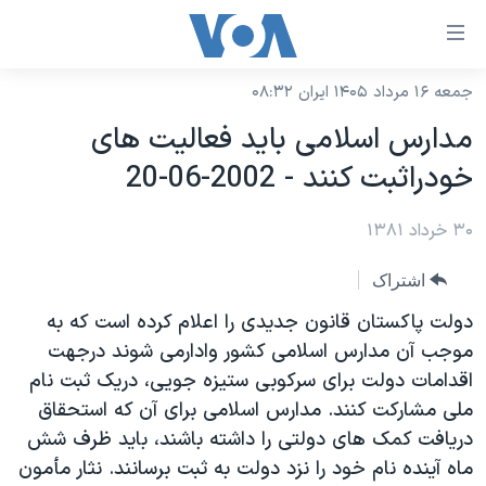
ینکهای
ابل
سترسی
جمعه ۱۶ مرداد ۱۴۰۵ ایران ۰۸:۳۲
خانه
هش
مدارس اسلامی بايد فعاليت های
نسخه سبک وب‌سایت
ه
خودراثبت کنند - 2002-06-20
حتوای
موضوع ها
صلی
۳۰ خرداد ۱۳۸۱
برنامه های تلویزیونی
ایران
هش
جدول برنامه ها
ه
آمریکا
اشتراک
فحه
صفحه‌های ویژه
جهان
دولت پاکستان قانون جديدی را اعلام کرده است که به
صلی
فرکانس‌های صدای آمریکا
موجب آن مدارس اسلامی کشور وادارمی شوند درجهت
ورزشی
جام جهانی ۲۰۲۶
هش
اقدامات دولت برای سرکوبی ستيزه جويی، دريک ثبت نام
پخش رادیویی
ه
گزیده‌ها
عملیات خشم حماسی
ملی مشارکت کنند. مدارس اسلامی برای آن که استحقاق
ستجو
۲۵۰سالگی آمریکا
ویژه برنامه‌ها
دريافت کمک های دولتی را داشته باشند، بايد ظرف شش
یادگیری زبان انگلیسی
ماه آينده نام خود را نزد دولت به ثبت برسانند. نثار مأمون
ویدیوها
بایگانی برنامه‌های تلویزیونی