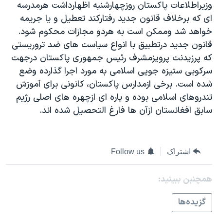
وزيراطلاعات پاکستان روزچهارشنبه اظهارداشت هرمدرسه
دنبال کنید
مستندها
فرهنگ و زندگی
ای که برخلاف قانون جديد رفتارکند تعطيل و يا جريمه
حقوق شهروندی
انتخابات ریاست جمهوری آمریکا ۲۰۲۴
خواهد شد وممکن است به هردو مجازات محکوم شود.
قانون جديد درتطبيق با انواع سياست های ضد تروريستی
اقتصادی
حمله جمهوری اسلامی به اسرائیل
که پرزيدنت پرويزمشرف رئيس جمهوری پاکستان درجهت
رمز مهسا
علم و فناوری
سرکوبی ستيزه جويی اسلامی به مورد اجرا گذارده وضع
زبانهای مختلف
اسرائیل در جنگ
ورزش زنان در ایران
شده است. برخی ازمدارس پاکستان، کانونی برای آموزش
تندروهای اسلامی بوده و پاره ای ازچهره های اصلی رژيم
گالری عکس
اعتراضات زن، زندگی، آزادی
سابق افغانستان ازآن ها فارغ التحصيل شده اند.
آرشیو پخش زنده
مجموعه مستندهای دادخواهی
تریبونال مردمی آبان ۹۸
دادگاه حمید نوری
اشتراک
Follow us
چهل سال گروگان‌گیری
همچنبن ببینید:
قانون شفافیت دارائی کادر رهبری ایران
گزيده‌ها
اعتراضات مردمی آبان ۹۸