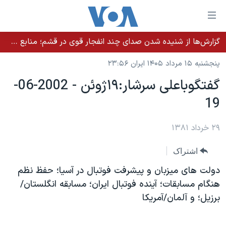
ینکهای
ابل
سترسی
گزارش‌ها از شنیده شدن صدای چند انفجار قوی در قشم؛ منابع حکومتی می‌گویند درگیری در تنگه هرمز بود
خانه
هش
پنجشنبه ۱۵ مرداد ۱۴۰۵ ایران ۲۳:۵۶
نسخه سبک وب‌سایت
ه
گفتگوباعلی سرشار:۱۹ژوئن - 2002-06-
حتوای
موضوع ها
19
صلی
برنامه های تلویزیونی
ایران
هش
جدول برنامه ها
ه
۲۹ خرداد ۱۳۸۱
آمریکا
فحه
صفحه‌های ویژه
جهان
اشتراک
صلی
فرکانس‌های صدای آمریکا
ورزشی
جام جهانی ۲۰۲۶
هش
دولت های ميزبان و پيشرفت فوتبال در آسيا؛ حفظ نظم
پخش رادیویی
ه
گزیده‌ها
عملیات خشم حماسی
هنگام مسابقات؛ آينده فوتبال ايران؛ مسابقه انگلستان/
ستجو
برزيل؛ و آلمان/آمريکا
۲۵۰سالگی آمریکا
ویژه برنامه‌ها
یادگیری زبان انگلیسی
ویدیوها
بایگانی برنامه‌های تلویزیونی