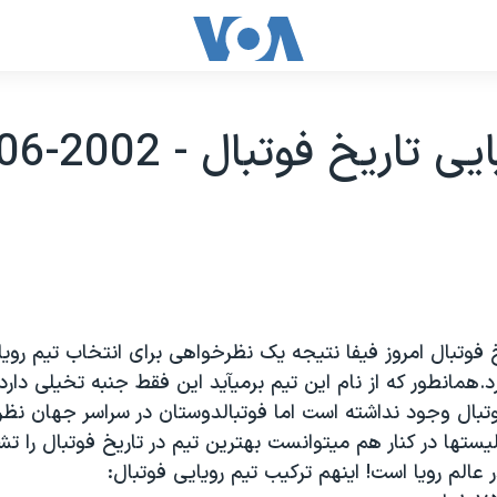
 تاريخ فوتبال - 2002-06-19
خ فوتبال امروز فيفا نتيجه يک نظرخواهی برای انتخاب تيم رويا
رد.همانطور که از نام اين تيم برميآيد اين فقط جنبه تخيلی دار
تبال وجود نداشته است اما فوتبالدوستان در سراسر جهان نظر 
يستها در کنار هم ميتوانست بهترين تيم در تاريخ فوتبال را 
 عالم رويا است! اينهم ترکيب تيم رويايی فوتبال: