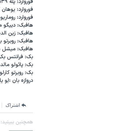
فوروارد: پله ۱۰۷۵۳۹ رای
مستندها
فرهنگ و زندگی
فوروارد: يوهان کرويف 
حقوق شهروندی
انتخابات ریاست جمهوری آمریکا ۲۰۲۴
فوروارد: روماريو ۲۹۴۸۰ را
اقتصادی
حمله جمهوری اسلامی به اسرائیل
هافبک: دييگو مارادونا 
هافبک: زين الدين زيد
رمز مهسا
علم و فناوری
هافبک: روبرتو باجيو ۲۵
اسرائیل در جنگ
ورزش زنان در ایران
هافبک: ميشل پلاتينی 
گالری عکس
اعتراضات زن، زندگی، آزادی
بک: فرانتس بکن باوئر 
بک: پائولو مالدينی ۸۵۲۳
آرشیو پخش زنده
مجموعه مستندهای دادخواهی
بک: روبرتو کارلوس۵۸۲۰۰
تریبونال مردمی آبان ۹۸
دروازه بان :لِو ياشين ۷
دادگاه حمید نوری
چهل سال گروگان‌گیری
اشتراک
قانون شفافیت دارائی کادر رهبری ایران
اعتراضات مردمی آبان ۹۸
همچنبن ببینید:
اسرائیل در جنگ