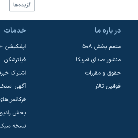
گزيده‌ها
نرگس محمدی برنده جایزه نوبل صلح
همایش محافظه‌کاران آمریکا «سی‌پک»
در باره ما
خدمات
صفحه‌های ویژه
سفر پرزیدنت ترامپ به چین
متمم بخش ۵۰۸
اپلیکیشن +VOA
منشور صدای آمریکا
فیلترشکن
حقوق و مقررات
اشتراک خبرن
قوانین تالار
آگهی استخد
فرکانس‌های 
پخش رادیو
یادگیری زبان انگلیسی
نسخه سبک 