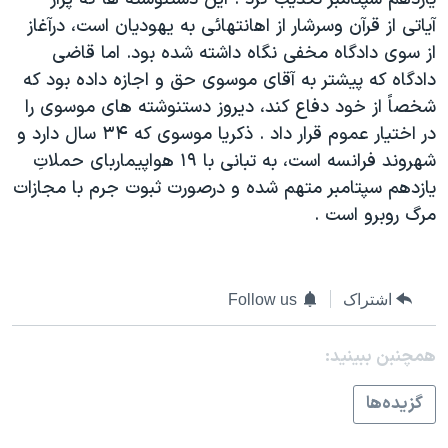
دنبال کنید
مستندها
فرهنگ و زندگی
آياتی از قرآن وسرشار از اهانتهائی به يهوديان است، درآغاز
از سوی دادگاه مخفی نگاه داشته شده بود. اما قاضی
حقوق شهروندی
انتخابات ریاست جمهوری آمریکا ۲۰۲۴
دادگاه که پيشتر به آقای موسوی حق و اجازه داده بود که
اقتصادی
حمله جمهوری اسلامی به اسرائیل
شخصاً از خود دفاع کند، ديروز دستنوشته های موسوی را
رمز مهسا
علم و فناوری
در اختيار عموم قرار داد . ذکريا موسوی که ۳۴ سال دارد و
زبانهای مختلف
شهروند فرانسه است، به تبانی با ۱۹ هواپيماربای حملاتِ
اسرائیل در جنگ
ورزش زنان در ایران
يازدهم سپتامبر متهم شده و درصورت ثبوت جرم با مجازات
گالری عکس
اعتراضات زن، زندگی، آزادی
مرگ روبرو است .
آرشیو پخش زنده
مجموعه مستندهای دادخواهی
تریبونال مردمی آبان ۹۸
اشتراک
Follow us
دادگاه حمید نوری
چهل سال گروگان‌گیری
همچنبن ببینید:
قانون شفافیت دارائی کادر رهبری ایران
گزيده‌ها
اعتراضات مردمی آبان ۹۸