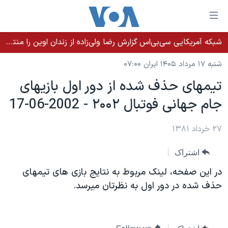
ینکهای
ابل
سترسی
شبکه آمریکایی سی‌بی‌‌اس گزارش رضا ولی‌زاده از زندان اوین را منتشر کرد؛ کامران حکمتی پیش از آغاز شیمی‌درمانی به زندان بازگردانده شد
خانه
هش
شنبه ۱۷ مرداد ۱۴۰۵ ایران ۰۷:۰۰
نسخه سبک وب‌سایت
ه
تيمهای حذف شده از دور اول بازيهای
حتوای
موضوع ها
جام جهانی فوتبال ٢۰۰۲ - 2002-06-17
صلی
برنامه های تلویزیونی
ایران
هش
جدول برنامه ها
ه
۲۷ خرداد ۱۳۸۱
آمریکا
فحه
صفحه‌های ویژه
جهان
اشتراک
صلی
فرکانس‌های صدای آمریکا
ورزشی
جام جهانی ۲۰۲۶
هش
در اين صفحه، لينک مربوط به نتايج بازی های تيمهای
پخش رادیویی
ه
گزیده‌ها
عملیات خشم حماسی
حذف شده در دور اول به نظرتان ميرسد.
ستجو
۲۵۰سالگی آمریکا
ویژه برنامه‌ها
یادگیری زبان انگلیسی
ویدیوها
بایگانی برنامه‌های تلویزیونی