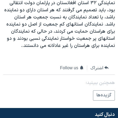
نمايندگی ۳۲ استان افغانستان در پارلمان دولت انتقالی
دنبال کنید
مستندها
فرهنگ و زندگی
بود، بايد تصميم می گرفتند که هر استان دارای دو نماينده
حقوق شهروندی
انتخابات ریاست جمهوری آمریکا ۲۰۲۴
باشد، يا تعداد نمايندگان به نسبت جمعيت هر استان
باشد. نمايندگان استانهای کم جمعيت از اصل دو نماينده
اقتصادی
حمله جمهوری اسلامی به اسرائیل
برای هراستان حمايت می کردند، در حالی که نمايندگان
رمز مهسا
علم و فناوری
استانهای پر جمعيت خواستار نمايندگی نسبی بودند و دو
زبانهای مختلف
اسرائیل در جنگ
ورزش زنان در ایران
نماينده برای هراستان را غير عادلانه می دانستند..
گالری عکس
اعتراضات زن، زندگی، آزادی
آرشیو پخش زنده
مجموعه مستندهای دادخواهی
اشتراک
Follow us
تریبونال مردمی آبان ۹۸
دادگاه حمید نوری
همچنبن ببینید:
چهل سال گروگان‌گیری
گزيده‌ها
قانون شفافیت دارائی کادر رهبری ایران
اعتراضات مردمی آبان ۹۸
دنبال کنید