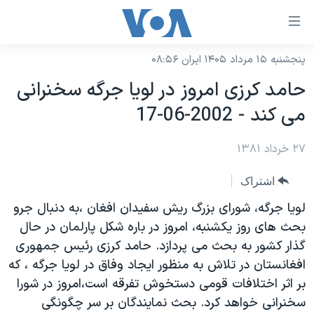
ینکهای
ابل
سترسی
پنجشنبه ۱۵ مرداد ۱۴۰۵ ایران ۰۸:۵۶
خانه
هش
حامد کرزی امروز در لويا جرگه سخنرانی
نسخه سبک وب‌سایت
ه
می کند - 2002-06-17
حتوای
موضوع ها
صلی
۲۷ خرداد ۱۳۸۱
برنامه های تلویزیونی
ایران
هش
جدول برنامه ها
ه
آمریکا
اشتراک
فحه
صفحه‌های ویژه
جهان
لويا جرگه، شورای بزرگ ريش سفيدان افغان ،به دنبال جرو
صلی
فرکانس‌های صدای آمریکا
بحث های روز يکشنبه، امروز در باره شکل پارلمان در حال
ورزشی
جام جهانی ۲۰۲۶
هش
گذار کشور به بحث می پردازد. حامد کرزی رئيس جمهوری
پخش رادیویی
ه
گزیده‌ها
عملیات خشم حماسی
افغانستان در تلاش به منظور ايجاد وفاق در لويا جرگه ، که
ستجو
۲۵۰سالگی آمریکا
ویژه برنامه‌ها
بر اثر اختلافات قومی دستخوش تفرقه است،امروز در شورا
یادگیری زبان انگلیسی
سخنرانی خواهد کرد. بحث نمايندگان بر سر چگونگی
ویدیوها
بایگانی برنامه‌های تلویزیونی