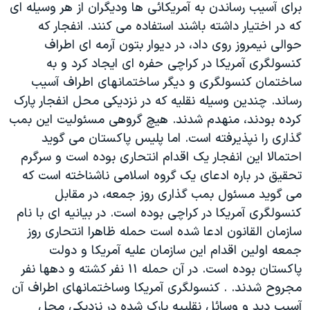
برای آسيب رساندن به آمريکائی ها وديگران از هر وسيله ای
دنبال کنید
مستندها
فرهنگ و زندگی
که در اختيار داشته باشند استفاده می کنند. انفجار که
حقوق شهروندی
انتخابات ریاست جمهوری آمریکا ۲۰۲۴
حوالی نيمروز روی داد، در ديوار بتون آرمه ای اطراف
کنسولگری آمريکا در کراچی حفره ای ايجاد کرد و به
اقتصادی
حمله جمهوری اسلامی به اسرائیل
ساختمان کنسولگری و ديگر ساختمانهای اطراف آسيب
رمز مهسا
علم و فناوری
رساند. چندين وسيله نقليه که در نزديکی محل انفجار پارک
زبانهای مختلف
اسرائیل در جنگ
ورزش زنان در ایران
کرده بودند، منهدم شدند. هيچ گروهی مسئوليت اين بمب
گذاری را نپذيرفته است. اما پليس پاکستان می گويد
گالری عکس
اعتراضات زن، زندگی، آزادی
احتمالا اين انفجار يک اقدام انتحاری بوده است و سرگرم
آرشیو پخش زنده
مجموعه مستندهای دادخواهی
تحقيق در باره ادعای يک گروه اسلامی ناشناخته است که
تریبونال مردمی آبان ۹۸
می گويد مسئول بمب گذاری روز جمعه، در مقابل
کنسولگری آمريکا در کراچی بوده است. در بيانيه ای با نام
دادگاه حمید نوری
سازمان القانون ادعا شده است حمله ظاهرا انتحاری روز
چهل سال گروگان‌گیری
جمعه اولين اقدام اين سازمان عليه آمريکا و دولت
قانون شفافیت دارائی کادر رهبری ایران
پاکستان بوده است. در آن حمله ۱۱ نفر کشته و دهها نفر
مجروح شدند. . کنسولگری آمريکا وساختمانهای اطراف آن
اعتراضات مردمی آبان ۹۸
آسيب ديد و وسائل نقلييه پارک شده در نزديکی محل