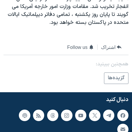
اسرائیل در جنگ
انفجار تخريب شد. مقامات وزارت امور خارجه آمريکا می
نرگس محمدی برنده جایزه نوبل صلح
گويند تا پايان روز يکشنبه ، تمامی دفاتر ديپلماتيک ايالات
متحده در پاکستان بسته خواهد بود.
همایش محافظه‌کاران آمریکا «سی‌پک»
صفحه‌های ویژه
سفر پرزیدنت ترامپ به چین
اشتراک
Follow us
همچنبن ببینید:
گزيده‌ها
دنبال کنید