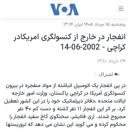
ینکهای
ابل
سترسی
پنجشنبه ۱۵ مرداد ۱۴۰۵ ایران ۱۳:۱۴
خانه
هش
انفجار در خارج از کنسولگری امريکادر
نسخه سبک وب‌سایت
ه
کراچی - 2002-06-14
حتوای
موضوع ها
صلی
۲۴ خرداد ۱۳۸۱
برنامه های تلویزیونی
ایران
هش
جدول برنامه ها
ه
آمریکا
اشتراک
فحه
صفحه‌های ویژه
جهان
در پی انفجار يک اتومبيل انباشته از مواد منفجره در بيرون
صلی
فرکانس‌های صدای آمریکا
کنسولگری آمريکا در کراچی پاکستان، وزارت امور خارجه
ورزشی
جام جهانی ۲۰۲۶
هش
ايالات متحده ،دفاتر ديپلماتيک خود را در اين کشور تعطيل
پخش رادیویی
ه
گزیده‌ها
عملیات خشم حماسی
کرد. بر اثر اين انفجار ۱۱ نفر کشته و دست کم ۴۰ نفر
ستجو
۲۵۰سالگی آمریکا
ویژه برنامه‌ها
مجروح شدند. اری فلايشر، سخنگوی کاخ سفيد انفجار را
یادگیری زبان انگلیسی
محکوم کرده و می گويد اين نشان می دهد که تروريستها
ویدیوها
بایگانی برنامه‌های تلویزیونی