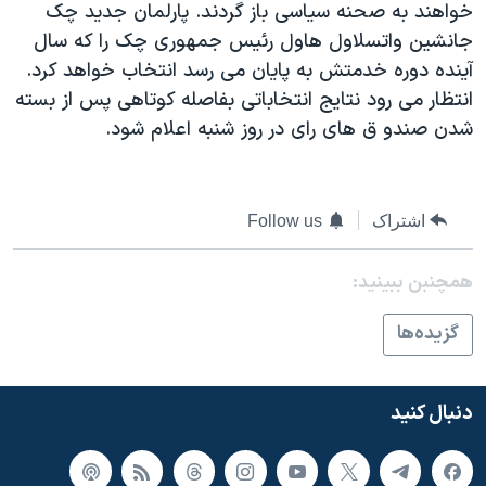
خواهند به صحنه سياسی باز گردند. پارلمان جديد چک
دنبال کنید
مستندها
فرهنگ و زندگی
جانشين واتسلاول هاول رئيس جمهوری چک را که سال
حقوق شهروندی
انتخابات ریاست جمهوری آمریکا ۲۰۲۴
آينده دوره خدمتش به پايان می رسد انتخاب خواهد کرد.
انتظار می رود نتايج انتخاباتی بفاصله کوتاهی پس از بسته
اقتصادی
حمله جمهوری اسلامی به اسرائیل
شدن صندو ق های رای در روز شنبه اعلام شود.
رمز مهسا
علم و فناوری
زبانهای مختلف
اسرائیل در جنگ
ورزش زنان در ایران
گالری عکس
اعتراضات زن، زندگی، آزادی
اشتراک
Follow us
آرشیو پخش زنده
مجموعه مستندهای دادخواهی
همچنبن ببینید:
تریبونال مردمی آبان ۹۸
گزيده‌ها
دادگاه حمید نوری
چهل سال گروگان‌گیری
دنبال کنید
قانون شفافیت دارائی کادر رهبری ایران
اعتراضات مردمی آبان ۹۸