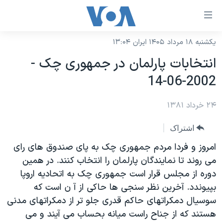
ینکهای
ابل
سترسی
یکشنبه ۱۸ مرداد ۱۴۰۵ ایران ۱۳:۰۴
خانه
هش
انتخابات پارلمان در جمهوری چک -
نسخه سبک وب‌سایت
ه
2002-06-14
حتوای
موضوع ها
صلی
۲۴ خرداد ۱۳۸۱
برنامه های تلویزیونی
ایران
هش
جدول برنامه ها
ه
آمریکا
اشتراک
فحه
صفحه‌های ویژه
جهان
امروز و فردا مردم جمهوری چک به پای صندوق های رای
صلی
فرکانس‌های صدای آمریکا
می روند تا نمايندگان پارلمان را انتخاب کنند. در همين
ورزشی
جام جهانی ۲۰۲۶
هش
دوره از مجلس قرار است جمهوری چک به اتحاديه اروپا
پخش رادیویی
ه
گزیده‌ها
عملیات خشم حماسی
بپيوندد. آخرين نظر سنجی ها حاکی از آ ن است که
ستجو
۲۵۰سالگی آمریکا
ویژه برنامه‌ها
سوسيال دمکراتهای حاکم قدری جلو تر از دمکراتهای مدنی
یادگیری زبان انگلیسی
هستند که از جناح راست ميانه بحساب می آيند و می
ویدیوها
بایگانی برنامه‌های تلویزیونی