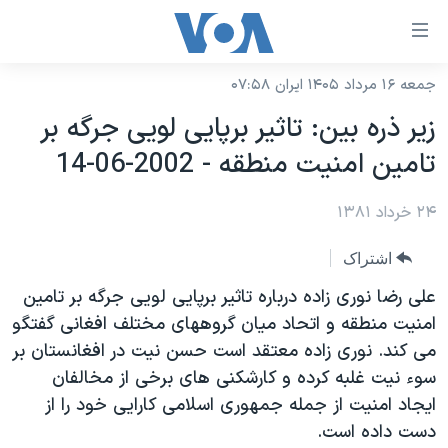
ینکهای
ابل
سترسی
جمعه ۱۶ مرداد ۱۴۰۵ ایران ۰۷:۵۸
خانه
هش
زير ذره بين: تاثير برپايی لويی جرگه بر
نسخه سبک وب‌سایت
ه
تامين امنيت منطقه - 2002-06-14
حتوای
موضوع ها
صلی
۲۴ خرداد ۱۳۸۱
برنامه های تلویزیونی
ایران
هش
جدول برنامه ها
ه
آمریکا
اشتراک
فحه
صفحه‌های ویژه
جهان
علی رضا نوری زاده درباره تاثير برپايی لويی جرگه بر تامين
صلی
فرکانس‌های صدای آمریکا
امنيت منطقه و اتحاد ميان گروههای مختلف افغانی گفتگو
ورزشی
جام جهانی ۲۰۲۶
هش
می کند. نوری زاده معتقد است حسن نيت در افغانستان بر
پخش رادیویی
ه
گزیده‌ها
عملیات خشم حماسی
سوء نيت غلبه کرده و کارشکنی های برخی از مخالفان
ستجو
۲۵۰سالگی آمریکا
ویژه برنامه‌ها
ايجاد امنيت از جمله جمهوری اسلامی کارايی خود را از
یادگیری زبان انگلیسی
دست داده است.
ویدیوها
بایگانی برنامه‌های تلویزیونی