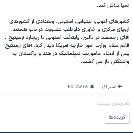
اسرائیل در جنگ
آسيا تلاش کند.
نرگس محمدی برنده جایزه نوبل صلح
کشورهای لتونی، ليتوانی، استونی، وتعدادی از کشورهای
همایش محافظه‌کاران آمریکا «سی‌پک»
اروپای مرکزی و خاوری داوطلب عضويت در ناتو هستند.
صفحه‌های ویژه
آقای رامسفلد در تالين، پايتخت استونی با ريچارد آرميتيج ،
سفر پرزیدنت ترامپ به چین
قائم مقام وزارت امور خارجه آمريکا ديدار کرد. آقای آرميتيج
پس از انجام ماموريت ديپلماتيک در هند و پاکستان به
واشنگتن باز می گشت.
اشتراک
Follow us
همچنبن ببینید:
گزيده‌ها