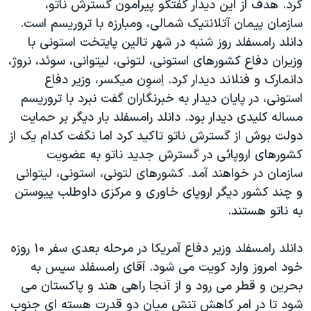
کرد. هدف از اين ديدار گفتگو پيرامون گسترش ناتو،
دنبال کنید
مستندها
فرهنگ و زندگی
سازمان پيمان آتلانتيک شمالی، ومبارزه با تروريسم است.
حقوق شهروندی
انتخابات ریاست جمهوری آمریکا ۲۰۲۴
دانلد رامسفلد روز شنبه در شهر تالين پايتخت استونی با
وزيران دفاع کشورهای استونی، لتونی، ليتوانی، سوئد، نروژ،
اقتصادی
حمله جمهوری اسلامی به اسرائیل
دانمارک و فنلاند ديدار کرد. اِسوِن ميکسر، وزير دفاع
رمز مهسا
علم و فناوری
استونی، در پايان ديدار به خبرنگاران گفت نبرد با تروريسم
زبانهای مختلف
اسرائیل در جنگ
ورزش زنان در ایران
مساله کليدی ديدار بود. دانلد رامسفلد بار ديگر بر حمايت
دولت بوش از گسترش ناتو تاکيد کرد اما نگفت کدام يک از
گالری عکس
اعتراضات زن، زندگی، آزادی
کشورهای اروپائی در گسترش جديد ناتو به عضويت
آرشیو پخش زنده
مجموعه مستندهای دادخواهی
سازمان در خواهند آمد. کشورهای لتونی، استونی، ليتوانی
تریبونال مردمی آبان ۹۸
و چند کشور ديگر اروپای خاوری و مرکزی داوطلب پيوستن
به ناتو هستند.
دادگاه حمید نوری
چهل سال گروگان‌گیری
دانلد رامسفلد وزير دفاع آمريکا در مرحله بعدی سفر ۱۰ روزه
قانون شفافیت دارائی کادر رهبری ایران
خود امروز وارد کويت می شود. آقای رامسفلد سپس به
بحرين و قطر می رود و از آنجا راهی هند و پاکستان می
اعتراضات مردمی آبان ۹۸
شود تا در امر کاهش تنش ميان دو قدرت هسته ای جنوب