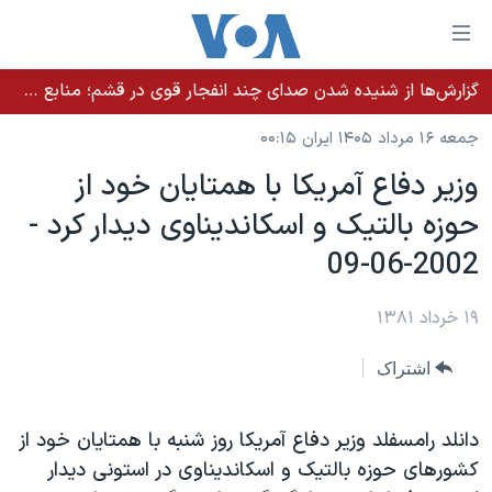
ینکهای
ابل
سترسی
گزارش‌ها از شنیده شدن صدای چند انفجار قوی در قشم؛ منابع حکومتی می‌گویند درگیری در تنگه هرمز بود
خانه
هش
جمعه ۱۶ مرداد ۱۴۰۵ ایران ۰۰:۱۵
نسخه سبک وب‌سایت
ه
وزير دفاع آمريکا با همتايان خود از
حتوای
موضوع ها
حوزه بالتيک و اسکانديناوی ديدار کرد -
صلی
برنامه های تلویزیونی
ایران
هش
2002-06-09
جدول برنامه ها
ه
آمریکا
فحه
صفحه‌های ویژه
۱۹ خرداد ۱۳۸۱
جهان
صلی
فرکانس‌های صدای آمریکا
ورزشی
جام جهانی ۲۰۲۶
هش
اشتراک
پخش رادیویی
ه
گزیده‌ها
عملیات خشم حماسی
ستجو
۲۵۰سالگی آمریکا
ویژه برنامه‌ها
دانلد رامسفلد وزير دفاع آمريکا روز شنبه با همتايان خود از
یادگیری زبان انگلیسی
کشورهای حوزه بالتيک و اسکانديناوی در استونی ديدار
ویدیوها
بایگانی برنامه‌های تلویزیونی