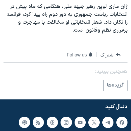
اسرائیل در جنگ
ژان ماری لوپِن رهبر جبهه ملی، هنگامی که ماه پيش در
نرگس محمدی برنده جایزه نوبل صلح
انتخابات رياست جمهوری به دور دوم راه پيدا کرد، فرانسه
را تکان داد. شعار انتخاباتی او مخالفت با مهاجرت و
همایش محافظه‌کاران آمریکا «سی‌پک»
برقراری نظم وقانون است.
صفحه‌های ویژه
سفر پرزیدنت ترامپ به چین
اشتراک
Follow us
همچنبن ببینید:
گزيده‌ها
دنبال کنید