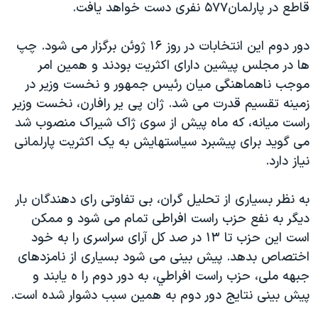
قاطع در پارلمان۵۷۷ نفری دست خواهد يافت.
دنبال کنید
مستندها
فرهنگ و زندگی
حقوق شهروندی
انتخابات ریاست جمهوری آمریکا ۲۰۲۴
دور دوم اين انتخابات در روز ۱۶ ژوئن برگزار می شود. چپ
ها در مجلس پيشين دارای اکثريت بودند و همين امر
اقتصادی
حمله جمهوری اسلامی به اسرائیل
موجب ناهماهنگی ميان رئيس جمهور و نخست وزير در
رمز مهسا
علم و فناوری
زمينه تقسيم قدرت می شد. ژان پی ير رافارن، نخست وزير
زبانهای مختلف
اسرائیل در جنگ
ورزش زنان در ایران
راست ميانه، که ماه پيش از سوی ژاک شيراک منصوب شد
می گويد برای پيشبرد سياستهايش به يک اکثريت پارلمانی
گالری عکس
اعتراضات زن، زندگی، آزادی
نياز دارد.
آرشیو پخش زنده
مجموعه مستندهای دادخواهی
تریبونال مردمی آبان ۹۸
به نظر بسياری از تحليل گران، بی تفاوتی رای دهندگان بار
ديگر به نفع حزب راست افراطی تمام می شود و ممکن
دادگاه حمید نوری
است اين حزب تا ۱۳ در صد کل آرای سراسری را به خود
چهل سال گروگان‌گیری
اختصاص بدهد. پيش بينی می شود بسياری از نامزدهای
قانون شفافیت دارائی کادر رهبری ایران
جبهه ملی، حزب راست افراطي، به دور دوم را ه يابند و
پيش بينی نتايج دور دوم به همين سبب دشوار شده است.
اعتراضات مردمی آبان ۹۸