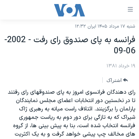
ینکهای
ابل
سترسی
شنبه ۱۷ مرداد ۱۴۰۵ ایران ۱۲:۳۲
خانه
هش
فرانسه به پای صندوق رای رفت - 2002-
نسخه سبک وب‌سایت
ه
06-09
حتوای
موضوع ها
صلی
۱۹ خرداد ۱۳۸۱
برنامه های تلویزیونی
ایران
هش
جدول برنامه ها
ه
آمریکا
اشتراک
فحه
صفحه‌های ویژه
جهان
رای دهندگان فرانسوی امروز به پای صندوقهای رای رفتند
صلی
فرکانس‌های صدای آمریکا
تا در نخستين دور انتخابات اعضای مجلس نمايندگان
ورزشی
جام جهانی ۲۰۲۶
هش
پارلمان را برگزينند. ائتلاف راست ميانه به رهبری ژاک
پخش رادیویی
ه
گزیده‌ها
عملیات خشم حماسی
شيراک که به تازگی برای دور دوم به رياست جمهوری
ستجو
۲۵۰سالگی آمریکا
ویژه برنامه‌ها
فرانسه انتخاب شده است، بنا به پيش بينی ها، از گروه
یادگیری زبان انگلیسی
های مخالف چپ پيشی خواهد گرفت و به يک اکثريت
ویدیوها
بایگانی برنامه‌های تلویزیونی