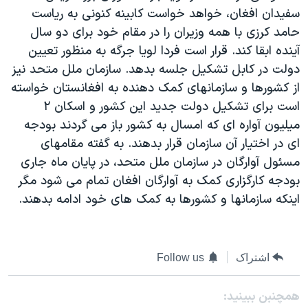
سفيدان افغان، خواهد خواست کابينه کنونی به رياست
دنبال کنید
مستندها
فرهنگ و زندگی
حامد کرزی با همه وزيران را در مقام خود برای دو سال
حقوق شهروندی
انتخابات ریاست جمهوری آمریکا ۲۰۲۴
آينده ابقا کند. قرار است فردا لويا جرگه به منظور تعيين
اقتصادی
حمله جمهوری اسلامی به اسرائیل
دولت در کابل تشکيل جلسه بدهد. سازمان ملل متحد نيز
از کشورها و سازمانهای کمک دهنده به افغانستان خواسته
رمز مهسا
علم و فناوری
زبانهای مختلف
است برای تشکيل دولت جديد اين کشور و اسکان ۲
اسرائیل در جنگ
ورزش زنان در ایران
ميليون آواره ای که امسال به کشور باز می گردند بودجه
گالری عکس
اعتراضات زن، زندگی، آزادی
ای در اختيار آن سازمان قرار بدهند. به گفته مقامهای
مسئول آوارگان در سازمان ملل متحد، در پايان ماه جاری
آرشیو پخش زنده
مجموعه مستندهای دادخواهی
بودجه کارگزاری کمک به آوارگان افغان تمام می شود مگر
تریبونال مردمی آبان ۹۸
اينکه سازمانها و کشورها به کمک های خود ادامه بدهند.
دادگاه حمید نوری
چهل سال گروگان‌گیری
اشتراک
Follow us
قانون شفافیت دارائی کادر رهبری ایران
اعتراضات مردمی آبان ۹۸
همچنبن ببینید: