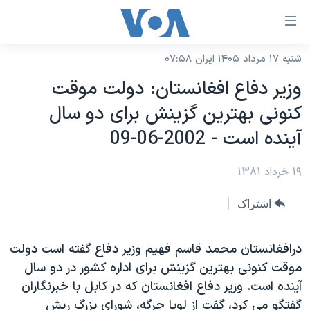
ینکهای
ابل
سترسی
شنبه ۱۷ مرداد ۱۴۰۵ ایران ۰۷:۵۸
خانه
هش
وزير دفاع افغانستان: دولت موقت
نسخه سبک وب‌سایت
ه
کنونی بهترين گزينش برای دو سال
حتوای
موضوع ها
آينده است - 2002-06-09
صلی
برنامه های تلویزیونی
ایران
هش
۱۹ خرداد ۱۳۸۱
جدول برنامه ها
ه
آمریکا
فحه
صفحه‌های ویژه
جهان
اشتراک
صلی
فرکانس‌های صدای آمریکا
ورزشی
جام جهانی ۲۰۲۶
هش
پخش رادیویی
درافغانستان محمد قاسم فهيم وزير دفاع گفته است دولت
ه
گزیده‌ها
عملیات خشم حماسی
موقت کنونی بهترين گزينش برای اداره کشور در دو سال
ستجو
۲۵۰سالگی آمریکا
ویژه برنامه‌ها
یادگیری زبان انگلیسی
آينده است. وزير دفاع افغانستان که در کابل با خبرنگاران
ویدیوها
بایگانی برنامه‌های تلویزیونی
گفتگو می کرد، گفت از لويا جرگه، شورای بزرگ ريش