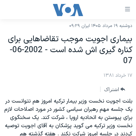
ینکهای
ابل
سترسی
دوشنبه ۱۹ مرداد ۱۴۰۵ ایران ۰۹:۲۹
خانه
هش
بيماری اجويت موجب تقاضاهايی برای
نسخه سبک وب‌سایت
ه
کناره گيری اش شده است - 2002-06-
حتوای
موضوع ها
07
صلی
برنامه های تلویزیونی
ایران
هش
۱۷ خرداد ۱۳۸۱
جدول برنامه ها
ه
آمریکا
فحه
صفحه‌های ویژه
جهان
اشتراک
صلی
فرکانس‌های صدای آمریکا
ورزشی
جام جهانی ۲۰۲۶
بلنت اجويت نخست وزير بيمار ترکيه امروز هم نتوانست در
هش
پخش رادیویی
يک جلسه مهم رهبران سياسی کشور در مورد اصلاحات لازم
ه
گزیده‌ها
عملیات خشم حماسی
برای پيوستن به اتحاديه اروپا ، شرکت کند. يک سخنگوی
ستجو
۲۵۰سالگی آمریکا
ویژه برنامه‌ها
یادگیری زبان انگلیسی
نخست وزير ترکيه می گويد پزشکان به آقای اجويت توصيه
ویدیوها
بایگانی برنامه‌های تلویزیونی
کردند در جلسه امروز شرکت نکند . هفته گذشته هم