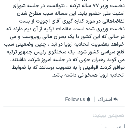
نخست وزير ۷۷ ساله ترکيه ، نتوانست در جلسه شورای
دنبال کنید
مستندها
فرهنگ و زندگی
امنيت ملی حضور يابد. اين مساله سبب مطرح شدن
حقوق شهروندی
انتخابات ریاست جمهوری آمریکا ۲۰۲۴
تقاضاهائی در مورد کناره گيری آقای اجويت از پست
اقتصادی
حمله جمهوری اسلامی به اسرائیل
نخست وزيری شده است. مقامات ترکيه از آن بيم دارند که
در حالی که اين کشور با يک بحران مالی روبروست و می
رمز مهسا
علم و فناوری
زبانهای مختلف
خواهد بعضويت اتحاديه اروپا در آيد ، چنين وضعيتی سبب
اسرائیل در جنگ
ورزش زنان در ایران
فلج سياسی کشور شود. يک سخنگوی رئيس جمهور ترکيه
گالری عکس
اعتراضات زن، زندگی، آزادی
می گويد رهبران حزبی که در جلسه امروز شرکت داشتند،
توافق کردند قوانينی را به تصويب برسانند که با ضوابط
آرشیو پخش زنده
مجموعه مستندهای دادخواهی
اتحاديه اروپا همخوانی داشته باشد.
تریبونال مردمی آبان ۹۸
دادگاه حمید نوری
چهل سال گروگان‌گیری
اشتراک
Follow us
قانون شفافیت دارائی کادر رهبری ایران
همچنبن ببینید:
اعتراضات مردمی آبان ۹۸