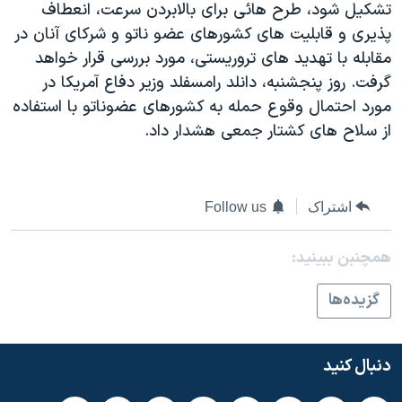
تشکيل شود، طرح هائی برای بالابردن سرعت، انعطاف
دنبال کنید
مستندها
فرهنگ و زندگی
پذيری و قابليت های کشورهای عضو ناتو و شرکای آنان در
حقوق شهروندی
انتخابات ریاست جمهوری آمریکا ۲۰۲۴
مقابله با تهديد های تروريستی، مورد بررسی قرار خواهد
گرفت. روز پنجشنبه، دانلد رامسفلد وزير دفاع آمريکا در
اقتصادی
حمله جمهوری اسلامی به اسرائیل
مورد احتمال وقوع حمله به کشورهای عضوناتو با استفاده
رمز مهسا
علم و فناوری
از سلاح های کشتار جمعی هشدار داد.
زبانهای مختلف
اسرائیل در جنگ
ورزش زنان در ایران
گالری عکس
اعتراضات زن، زندگی، آزادی
اشتراک
Follow us
آرشیو پخش زنده
مجموعه مستندهای دادخواهی
تریبونال مردمی آبان ۹۸
همچنبن ببینید:
دادگاه حمید نوری
گزيده‌ها
چهل سال گروگان‌گیری
قانون شفافیت دارائی کادر رهبری ایران
دنبال کنید
اعتراضات مردمی آبان ۹۸