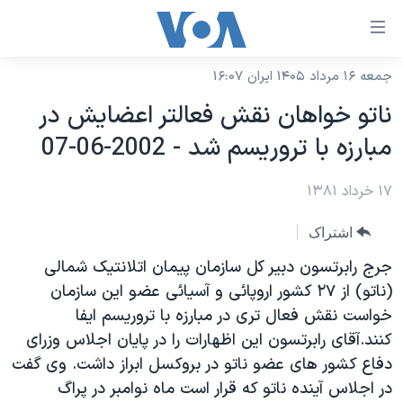
ینکهای
ابل
سترسی
جمعه ۱۶ مرداد ۱۴۰۵ ایران ۱۶:۰۷
خانه
هش
ناتو خواهان نقش فعالتر اعضايش در
نسخه سبک وب‌سایت
ه
مبارزه با تروريسم شد - 2002-06-07
حتوای
موضوع ها
صلی
۱۷ خرداد ۱۳۸۱
برنامه های تلویزیونی
ایران
هش
جدول برنامه ها
ه
آمریکا
اشتراک
فحه
صفحه‌های ویژه
جهان
جرج رابرتسون دبير کل سازمان پيمان اتلانتيک شمالی
صلی
فرکانس‌های صدای آمریکا
(ناتو) از ۲۷ کشور اروپائی و آسيائی عضو اين سازمان
ورزشی
جام جهانی ۲۰۲۶
هش
خواست نقش فعال تری در مبارزه با تروريسم ايفا
پخش رادیویی
ه
گزیده‌ها
عملیات خشم حماسی
کنند.آقای رابرتسون اين اظهارات را در پايان اجلاس وزرای
ستجو
۲۵۰سالگی آمریکا
ویژه برنامه‌ها
دفاع کشور های عضو ناتو در بروکسل ابراز داشت. وی گفت
یادگیری زبان انگلیسی
در اجلاس آينده ناتو که قرار است ماه نوامبر در پراگ
ویدیوها
بایگانی برنامه‌های تلویزیونی