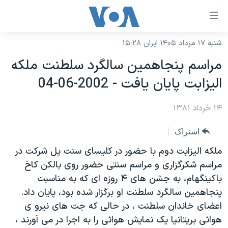
ینکهای
ابل
سترسی
شنبه ۱۷ مرداد ۱۴۰۵ ایران ۱۵:۲۸
خانه
هش
مراسم پنجاهمين سالگرد سلطنت ملکه
نسخه سبک وب‌سایت
ه
اليزابت پايان يافت - 2002-06-04
حتوای
موضوع ها
صلی
۱۴ خرداد ۱۳۸۱
برنامه های تلویزیونی
ایران
هش
جدول برنامه ها
ه
آمریکا
اشتراک
فحه
صفحه‌های ویژه
جهان
ملکه اليزابت دوم با حضور در کليسای سنت پل شرکت در
صلی
فرکانس‌های صدای آمریکا
مراسم شکرگزاری و مراسم سنتی حضور روی بالکن کاخ
ورزشی
جام جهانی ۲۰۲۶
هش
باکينگهام، به جشن های ۴ روزه ای که به مناسبت
پخش رادیویی
ه
گزیده‌ها
عملیات خشم حماسی
پنجاهمين سالگرد سلطنت او برگزار شده بود، پايان داد.
ستجو
۲۵۰سالگی آمریکا
ویژه برنامه‌ها
اعضای خاندان سلطنت ، در حالی که جت های نيرو ی
یادگیری زبان انگلیسی
هوائی بريتانيا يک نمايش هوائی را به اجرا در می آورند ،
ویدیوها
بایگانی برنامه‌های تلویزیونی