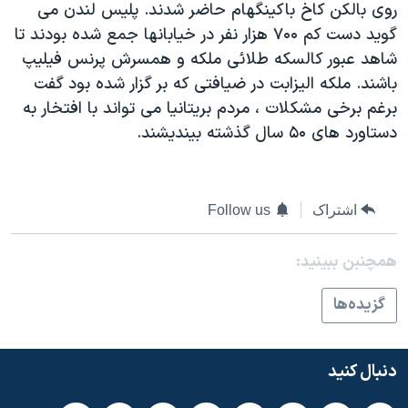
روی بالکن کاخ باکينگهام حاضر شدند. پليس لندن می
دنبال کنید
مستندها
فرهنگ و زندگی
گويد دست کم ۷۰۰ هزار نفر در خيابانها جمع شده بودند تا
حقوق شهروندی
انتخابات ریاست جمهوری آمریکا ۲۰۲۴
شاهد عبور کالسکه طلائی ملکه و همسرش پرنس فيليپ
باشند. ملکه اليزابت در ضيافتی که بر گزار شده بود گفت
اقتصادی
حمله جمهوری اسلامی به اسرائیل
برغم برخی مشکلات ، مردم بريتانيا می تواند با افتخار به
رمز مهسا
علم و فناوری
دستاورد های ۵۰ سال گذشته بينديشند.
زبانهای مختلف
اسرائیل در جنگ
ورزش زنان در ایران
گالری عکس
اعتراضات زن، زندگی، آزادی
اشتراک
Follow us
آرشیو پخش زنده
مجموعه مستندهای دادخواهی
تریبونال مردمی آبان ۹۸
همچنبن ببینید:
دادگاه حمید نوری
گزيده‌ها
چهل سال گروگان‌گیری
قانون شفافیت دارائی کادر رهبری ایران
دنبال کنید
اعتراضات مردمی آبان ۹۸