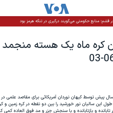
 قشم؛ منابع حکومتی می‌گویند درگیری در تنگه هرمز بود
ون کره ماه يک هسته منجمد 
ای ۳۳ که سال پيش توسط کيهان نوردان آمريکائی برای مقاصد علمی د
 طول اين ساليان نور خورشيد را بين دو نقطه در کره زمين و کر
تابانده و بازتابانده و با سنجش جزر و مد فوق العاده کمی که 