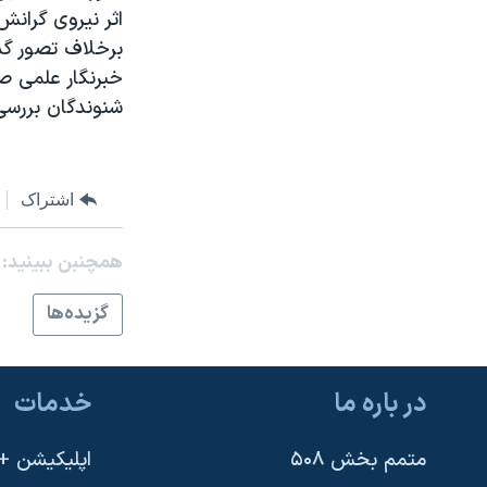
مستندها
فرهنگ و زندگی
اثر نيروی گرانش
حقوق شهروندی
انتخابات ریاست جمهوری آمریکا ۲۰۲۴
برخلاف تصور گ
خبرنگار علمی ص
اقتصادی
حمله جمهوری اسلامی به اسرائیل
شنوندگان بررسی
رمز مهسا
علم و فناوری
اسرائیل در جنگ
ورزش زنان در ایران
گالری عکس
اعتراضات زن، زندگی، آزادی
اشتراک
آرشیو پخش زنده
مجموعه مستندهای دادخواهی
همچنبن ببینید:
تریبونال مردمی آبان ۹۸
گزيده‌ها
دادگاه حمید نوری
چهل سال گروگان‌گیری
در باره ما
خدمات
قانون شفافیت دارائی کادر رهبری ایران
اعتراضات مردمی آبان ۹۸
متمم بخش ۵۰۸
اپلیکیشن +VOA
اسرائیل در جنگ