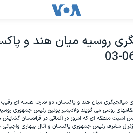
ری روسيه ميان هند و پاکست
ای ميانجيگری ميان هند و پاکستان، دو قدرت هسته ای رقيب د
مقامهای روسی می گويند ولاديمير پوتين رئيس جمهوری روسيه، 
س امنيت منطقه ای که امروز در آلماتی در قزاقستان گشايش می
 ژنرال مشرف رئيس جمهوری پاکستان و آتال بيهاری واجپائی 