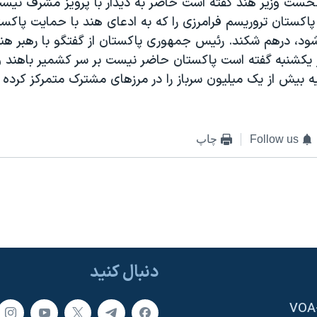
 نخست وزير هند گفته است حاضر به ديدار با پرويز مشرف نيست
کستان تروريسم فرامرزی را که به ادعای هند با حمايت پاکست
ود، درهم شکند. رئيس جمهوری پاکستان از گفتگو با رهبر هند
 يکشنبه گفته است پاکستان حاضر نيست بر سر کشمير باهند 
 بيش از يک ميليون سرباز را در مرزهای مشترک متمرکز کرده ا
Follow us
چاپ
دنبال کنید