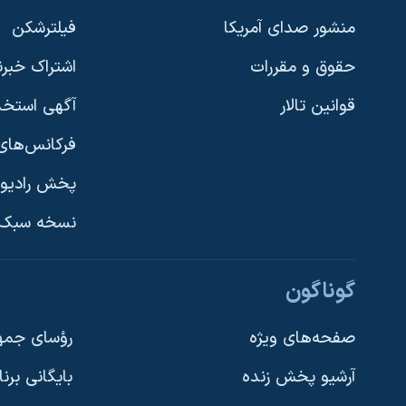
نرگس محمدی برنده جایزه نوبل صلح
منشور صدای آمریکا
فیلترشکن
همایش محافظه‌کاران آمریکا «سی‌پک»
حقوق و مقررات
اشتراک خبرن
صفحه‌های ویژه
قوانین تالار
آگهی استخد
سفر پرزیدنت ترامپ به چین
فرکانس‌های 
پخش رادیو
یادگیری زبان انگلیسی
نسخه سبک 
دنبال کنید
گوناگون
صفحه‌های ویژه
رؤسای جمهو
آرشیو پخش زنده
بایگانی برن
زبانهای مختلف