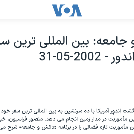
جامعه: بين المللی ترين سف
 2002-05-31
شت اِندِوِر آمريکا با ده سرنشين به بين المللی ترين سفر خو
 چندين مأموريت در مدار زمين انجام می دهد. منصور فراسيون، خب
ين مأموريت تازه فضائی را در برنامه «دانش و جامعه» شرح می