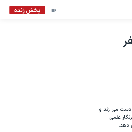
پخش زنده
ر
د دست می زند و
رنگار علمی
 دهد.