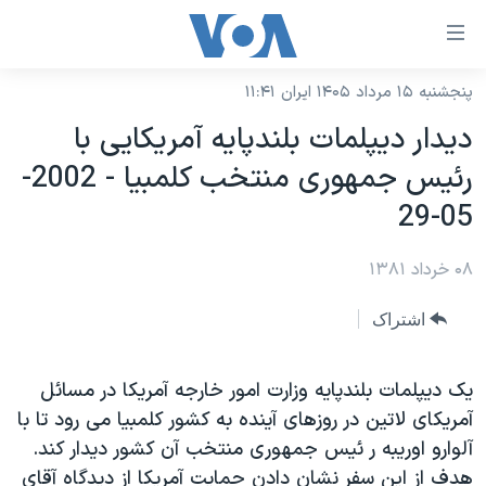
ینکهای
ابل
سترسی
پنجشنبه ۱۵ مرداد ۱۴۰۵ ایران ۱۱:۴۱
خانه
هش
ديدار ديپلمات بلندپايه آمريکايی با
نسخه سبک وب‌سایت
ه
رئيس جمهوری منتخب کلمبيا - 2002-
حتوای
موضوع ها
05-29
صلی
برنامه های تلویزیونی
ایران
هش
۰۸ خرداد ۱۳۸۱
جدول برنامه ها
ه
آمریکا
فحه
صفحه‌های ویژه
جهان
اشتراک
صلی
فرکانس‌های صدای آمریکا
ورزشی
جام جهانی ۲۰۲۶
هش
پخش رادیویی
يک ديپلمات بلندپايه وزارت امور خارجه آمريکا در مسائل
ه
گزیده‌ها
عملیات خشم حماسی
آمريکای لاتين در روزهای آينده به کشور کلمبيا می رود تا با
ستجو
۲۵۰سالگی آمریکا
ویژه برنامه‌ها
یادگیری زبان انگلیسی
آلوارو اوريبه ر ئيس جمهوری منتخب آن کشور ديدار کند.
ویدیوها
بایگانی برنامه‌های تلویزیونی
هدف از اين سفر نشان دادن حمايت آمريکا از ديدگاه آقای