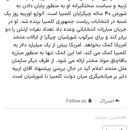
اريبه و سياست سختگيرانه او به منظور پايان دادن به
دنبال کنید
مستندها
فرهنگ و زندگی
شورش ۴۰ ساله چپگرايان کلمبيا است. آلوارو اوريبه روز يک
حقوق شهروندی
انتخابات ریاست جمهوری آمریکا ۲۰۲۴
شنبه در انتخابات رياست جمهوری کلمبيا برنده شد. او در
اقتصادی
حمله جمهوری اسلامی به اسرائیل
جريان مبارزات انتخاباتی وعده داد تعداد نفرات ارتش را دو
برابر کند و برای سرکوب شورشيان چپگرا از ايالات متحد
رمز مهسا
علم و فناوری
زبانهای مختلف
آمريکا کمک بخواهد. آمريکا بيش از يک ميليارد دلار به
اسرائیل در جنگ
ورزش زنان در ایران
کلمبيا کمک می کند، اما اين کمک تنها به منظور مبارزه
گالری عکس
اعتراضات زن، زندگی، آزادی
باقاچاق مواد مخدر ارائه می شود. از طرف ديگر سازمان
ملل متحد اعلام کرد در حال بررسی پيشنهاد آقای اريبه
آرشیو پخش زنده
مجموعه مستندهای دادخواهی
داير بر ميانجيگری ميان دولت کلمبيا با شورشيان است.
تریبونال مردمی آبان ۹۸
دادگاه حمید نوری
چهل سال گروگان‌گیری
اشتراک
Follow us
قانون شفافیت دارائی کادر رهبری ایران
همچنبن ببینید:
اعتراضات مردمی آبان ۹۸