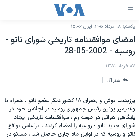
ینکهای
ابل
سترسی
یکشنبه ۱۸ مرداد ۱۴۰۵ ایران ۱۵:۰۶
خانه
هش
امضای موافقتنامه تاريخی شورای ناتو -
نسخه سبک وب‌سایت
ه
روسيه - 2002-05-28
حتوای
موضوع ها
صلی
۰۷ خرداد ۱۳۸۱
برنامه های تلویزیونی
ایران
هش
جدول برنامه ها
ه
آمریکا
اشتراک
فحه
صفحه‌های ویژه
جهان
صلی
فرکانس‌های صدای آمریکا
پرزيدنت بوش و رهبران ۱۸ کشور ديگر عضو ناتو ، همراه با
ورزشی
جام جهانی ۲۰۲۶
هش
ولاديمير پوتين رئيس جمهوری روسيه در اجلاس خود در
پخش رادیویی
ه
گزیده‌ها
عملیات خشم حماسی
پايگاهی هوائی در حومه رم ، موافقتنامه تاريخی ايجاد
ستجو
۲۵۰سالگی آمریکا
ویژه برنامه‌ها
شورای جديد ناتو - روسيه را امضاء کردند . براساس توافق
یادگیری زبان انگلیسی
ناتو و روسيه که در اوايل ماه جاری حاصل شد ، مسکو در
ویدیوها
بایگانی برنامه‌های تلویزیونی