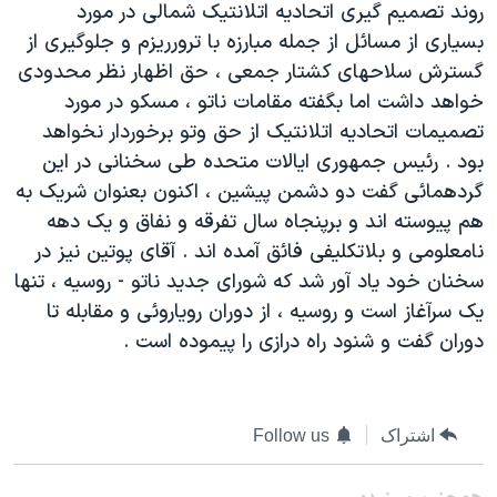
روند تصميم گيری اتحاديه اتلانتيک شمالی در مورد
دنبال کنید
مستندها
فرهنگ و زندگی
بسياری از مسائل از جمله مبارزه با ترورريزم و جلوگيری از
حقوق شهروندی
انتخابات ریاست جمهوری آمریکا ۲۰۲۴
گسترش سلاحهای کشتار جمعی ، حق اظهار نظر محدودی
خواهد داشت اما بگفته مقامات ناتو ، مسکو در مورد
اقتصادی
حمله جمهوری اسلامی به اسرائیل
تصميمات اتحاديه اتلانتيک از حق وتو برخوردار نخواهد
رمز مهسا
علم و فناوری
بود . رئيس جمهوری ايالات متحده طی سخنانی در اين
زبانهای مختلف
اسرائیل در جنگ
ورزش زنان در ایران
گردهمائی گفت دو دشمن پيشين ، اکنون بعنوان شريک به
هم پيوسته اند و برپنجاه سال تفرقه و نفاق و يک دهه
گالری عکس
اعتراضات زن، زندگی، آزادی
نامعلومی و بلاتکليفی فائق آمده اند . آقای پوتين نيز در
آرشیو پخش زنده
مجموعه مستندهای دادخواهی
سخنان خود ياد آور شد که شورای جديد ناتو - روسيه ، تنها
تریبونال مردمی آبان ۹۸
يک سرآغاز است و روسيه ، از دوران روياروئی و مقابله تا
دوران گفت و شنود راه درازی را پيموده است .
دادگاه حمید نوری
چهل سال گروگان‌گیری
قانون شفافیت دارائی کادر رهبری ایران
اشتراک
Follow us
اعتراضات مردمی آبان ۹۸