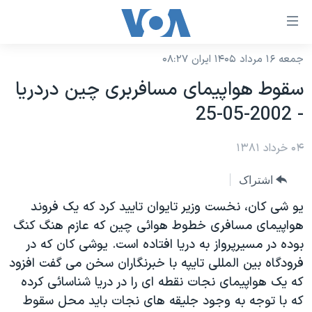
ینکهای
ابل
سترسی
جمعه ۱۶ مرداد ۱۴۰۵ ایران ۰۸:۲۷
خانه
هش
سقوط هواپيمای مسافربری چين دردريا
نسخه سبک وب‌سایت
ه
- 2002-05-25
حتوای
موضوع ها
صلی
۰۴ خرداد ۱۳۸۱
برنامه های تلویزیونی
ایران
هش
جدول برنامه ها
ه
آمریکا
اشتراک
فحه
صفحه‌های ویژه
جهان
يو شی کان، نخست وزير تايوان تاييد کرد که يک فروند
صلی
فرکانس‌های صدای آمریکا
هواپيمای مسافری خطوط هوائی چين که عازم هنگ کنگ
ورزشی
جام جهانی ۲۰۲۶
هش
بوده در مسيرپرواز به دريا افتاده است. يوشی کان که در
پخش رادیویی
ه
گزیده‌ها
عملیات خشم حماسی
فرودگاه بين المللی تايپه با خبرنگاران سخن می گفت افزود
ستجو
۲۵۰سالگی آمریکا
ویژه برنامه‌ها
که يک هواپيمای نجات نقطه ای را در دريا شناسائی کرده
یادگیری زبان انگلیسی
که با توجه به وجود جليقه های نجات بايد محل سقوط
ویدیوها
بایگانی برنامه‌های تلویزیونی