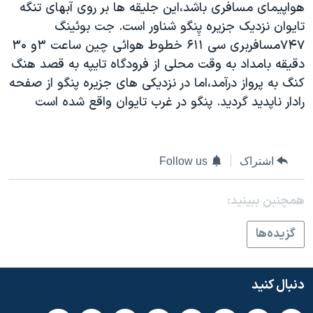
هواپيمای مسافری باشد،اين جليقه ها بر روی آبهای تنگه
دنبال کنید
مستندها
فرهنگ و زندگی
تايوان نزديک جزيره پِنگو شناور است. جت بوئينگ
حقوق شهروندی
انتخابات ریاست جمهوری آمریکا ۲۰۲۴
۷۴۷مسافربری سی ۶۱۱ خطوط هوائی چين ساعت ۳و ۳۰
دقيقه بامداد به وقت محلی از فرودگاه تايپه به قصد هنگ
اقتصادی
حمله جمهوری اسلامی به اسرائیل
کنگ به پرواز درآمد،اما در نزديکی های جزيره پنگو از صفحه
رمز مهسا
علم و فناوری
رادار ناپديد گرديد. پنگو در غرب تايوان واقع شده است
زبانهای مختلف
اسرائیل در جنگ
ورزش زنان در ایران
گالری عکس
اعتراضات زن، زندگی، آزادی
اشتراک
Follow us
آرشیو پخش زنده
مجموعه مستندهای دادخواهی
تریبونال مردمی آبان ۹۸
همچنبن ببینید:
دادگاه حمید نوری
گزيده‌ها
چهل سال گروگان‌گیری
قانون شفافیت دارائی کادر رهبری ایران
دنبال کنید
اعتراضات مردمی آبان ۹۸