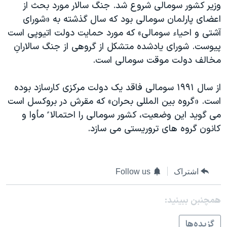
وزير کشور سومالی شروع شد. جنگ سالار مورد بحث از
دنبال کنید
مستندها
فرهنگ و زندگی
اعضای پارلمان سومالی بود که سال گذشته به «شورای
حقوق شهروندی
انتخابات ریاست جمهوری آمریکا ۲۰۲۴
آشتی و احياء سومالی» که مورد حمايت دولت اتيوپی است
پيوست. شورای يادشده متشکل از گروهی از جنگ سالارانِ
اقتصادی
حمله جمهوری اسلامی به اسرائیل
مخالف دولت موقت سومالی است.
رمز مهسا
علم و فناوری
زبانهای مختلف
اسرائیل در جنگ
ورزش زنان در ایران
از سال ۱۹۹۱ سومالی فاقد يک دولت مرکزی کارسازد بوده
است. «گروه بين المللی بحران» که مقرش در بروکسل است
گالری عکس
اعتراضات زن، زندگی، آزادی
می گويد اين وضعيت، کشور سومالی را احتمالا ً مأوا و
آرشیو پخش زنده
مجموعه مستندهای دادخواهی
کانون گروه های تروريستی می سازد.
تریبونال مردمی آبان ۹۸
دادگاه حمید نوری
اشتراک
Follow us
چهل سال گروگان‌گیری
قانون شفافیت دارائی کادر رهبری ایران
همچنبن ببینید:
اعتراضات مردمی آبان ۹۸
گزيده‌ها