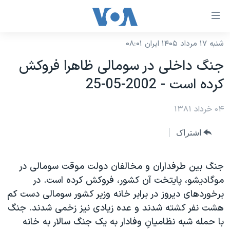
ینکهای
ابل
سترسی
شنبه ۱۷ مرداد ۱۴۰۵ ایران ۰۸:۰۱
خانه
هش
جنگ داخلی در سومالی ظاهرا فروکش
نسخه سبک وب‌سایت
ه
کرده است - 2002-05-25
حتوای
موضوع ها
صلی
۰۴ خرداد ۱۳۸۱
برنامه های تلویزیونی
ایران
هش
جدول برنامه ها
ه
آمریکا
اشتراک
فحه
صفحه‌های ویژه
جهان
صلی
فرکانس‌های صدای آمریکا
جنگ بين طرفداران و مخالفان دولت موقت سومالی در
ورزشی
جام جهانی ۲۰۲۶
هش
موگاديشو، پايتخت آن کشور، فروکش کرده است. در
پخش رادیویی
ه
گزیده‌ها
عملیات خشم حماسی
برخوردهای ديروز در برابر خانه وزير کشور سومالی دست کم
ستجو
۲۵۰سالگی آمریکا
ویژه برنامه‌ها
هشت نفر کشته شدند و عده زيادی نيز زخمی شدند. جنگ
یادگیری زبان انگلیسی
با حمله شبه نظاميانِ وفادار به يک جنگ سالار به خانه
ویدیوها
بایگانی برنامه‌های تلویزیونی