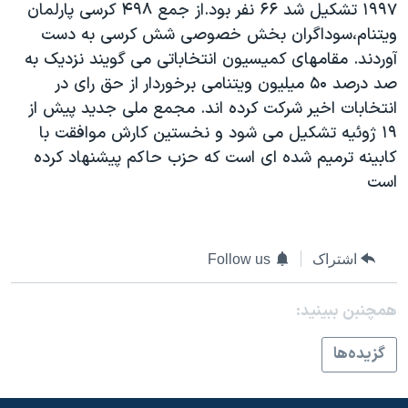
۱۹۹۷ تشکيل شد ۶۶ نفر بود.از جمع ۴۹۸ کرسی پارلمان
دنبال کنید
مستندها
فرهنگ و زندگی
ويتنام،سوداگران بخش خصوصی شش کرسی به دست
حقوق شهروندی
انتخابات ریاست جمهوری آمریکا ۲۰۲۴
آوردند. مقامهای کميسيون انتخاباتی می گويند نزديک به
صد درصد ۵۰ ميليون ويتنامی برخوردار از حق رای در
اقتصادی
حمله جمهوری اسلامی به اسرائیل
انتخابات اخير شرکت کرده اند. مجمع ملی جديد پيش از
رمز مهسا
علم و فناوری
۱۹ ژوئيه تشکيل می شود و نخستين کارش موافقت با
زبانهای مختلف
اسرائیل در جنگ
ورزش زنان در ایران
کابينه ترميم شده ای است که حزب حاکم پيشنهاد کرده
است
گالری عکس
اعتراضات زن، زندگی، آزادی
آرشیو پخش زنده
مجموعه مستندهای دادخواهی
تریبونال مردمی آبان ۹۸
اشتراک
Follow us
دادگاه حمید نوری
همچنبن ببینید:
چهل سال گروگان‌گیری
قانون شفافیت دارائی کادر رهبری ایران
گزيده‌ها
اعتراضات مردمی آبان ۹۸