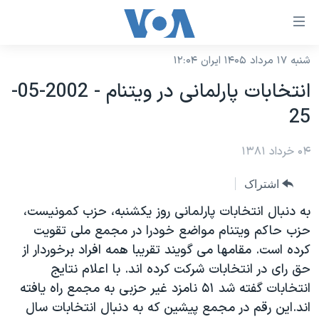
ینکهای
ابل
سترسی
شنبه ۱۷ مرداد ۱۴۰۵ ایران ۱۲:۰۴
خانه
هش
انتخابات پارلمانی در ويتنام - 2002-05-
نسخه سبک وب‌سایت
ه
25
حتوای
موضوع ها
صلی
۰۴ خرداد ۱۳۸۱
برنامه های تلویزیونی
ایران
هش
جدول برنامه ها
ه
آمریکا
اشتراک
فحه
صفحه‌های ویژه
جهان
به دنبال انتخابات پارلمانی روز يکشنبه، حزب کمونيست،
صلی
فرکانس‌های صدای آمریکا
حزب حاکم ويتنام مواضع خودرا در مجمع ملی تقويت
ورزشی
جام جهانی ۲۰۲۶
هش
کرده است. مقامها می گويند تقريبا همه افراد برخوردار از
پخش رادیویی
ه
گزیده‌ها
عملیات خشم حماسی
حق رای در انتخابات شرکت کرده اند. با اعلام نتايج
ستجو
۲۵۰سالگی آمریکا
ویژه برنامه‌ها
انتخابات گفته شد ۵۱ نامزد غير حزبی به مجمع راه يافته
یادگیری زبان انگلیسی
اند.اين رقم در مجمع پيشين که به دنبال انتخابات سال
ویدیوها
بایگانی برنامه‌های تلویزیونی