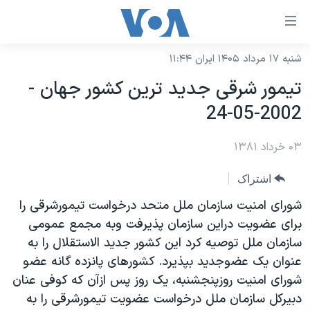
ینکهای
ابل
سترسی
شنبه ۱۷ مرداد ۱۴۰۵ ایران ۱۱:۴۴
خانه
هش
تيمور شرقی جديد ترين کشور جهان -
نسخه سبک وب‌سایت
ه
2002-05-24
حتوای
موضوع ها
صلی
۰۳ خرداد ۱۳۸۱
برنامه های تلویزیونی
ایران
هش
جدول برنامه ها
ه
آمریکا
اشتراک
فحه
صفحه‌های ویژه
جهان
شورای امنيت سازمان ملل متحد درخواست تيمورشرقی را
صلی
فرکانس‌های صدای آمریکا
برای عضويت دراين سازمان پذيرفت وبه مجمع عمومی
ورزشی
جام جهانی ۲۰۲۶
هش
سازمان ملل توصيه کرد اين کشور جديد الاستقلال را به
پخش رادیویی
ه
گزیده‌ها
عملیات خشم حماسی
عنوان يک عضوجديد بپذيرد. کشورهای پانزده گانه عضو
ستجو
۲۵۰سالگی آمریکا
ویژه برنامه‌ها
شورای امنيت روزپنجشنبه، يک روز پس ازآن که کوفی عنان
یادگیری زبان انگلیسی
دبيرکل سازمان ملل درخواست عضويت تيمورشرقی را به
ویدیوها
بایگانی برنامه‌های تلویزیونی