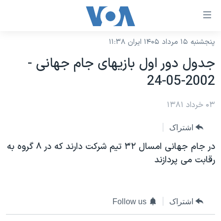
ینکهای
ابل
سترسی
پنجشنبه ۱۵ مرداد ۱۴۰۵ ایران ۱۱:۳۸
خانه
هش
جدول دور اول بازيهای جام جهانی -
نسخه سبک وب‌سایت
ه
2002-05-24
حتوای
موضوع ها
صلی
۰۳ خرداد ۱۳۸۱
برنامه های تلویزیونی
ایران
هش
جدول برنامه ها
ه
آمریکا
اشتراک
فحه
صفحه‌های ویژه
جهان
در جام جهانی امسال ۳۲ تيم شرکت دارند که در ۸ گروه به
صلی
فرکانس‌های صدای آمریکا
رقابت می پردازند
ورزشی
جام جهانی ۲۰۲۶
هش
پخش رادیویی
ه
گزیده‌ها
عملیات خشم حماسی
ستجو
۲۵۰سالگی آمریکا
ویژه برنامه‌ها
یادگیری زبان انگلیسی
اشتراک
Follow us
ویدیوها
بایگانی برنامه‌های تلویزیونی