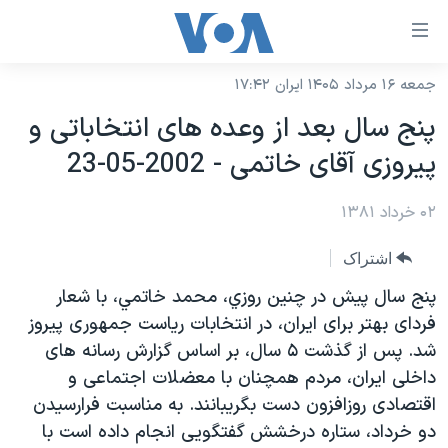
ینکهای
ابل
سترسی
جمعه ۱۶ مرداد ۱۴۰۵ ایران ۱۷:۴۲
خانه
هش
پنج سال بعد از وعده های انتخاباتی و
نسخه سبک وب‌سایت
ه
پيروزی آقای خاتمی - 2002-05-23
حتوای
موضوع ها
صلی
۰۲ خرداد ۱۳۸۱
برنامه های تلویزیونی
ایران
هش
جدول برنامه ها
ه
آمریکا
اشتراک
فحه
صفحه‌های ویژه
جهان
پنج سال پيش در چنين روزي، محمد خاتمي، با شعار
صلی
فرکانس‌های صدای آمریکا
فردای بهتر برای ايران، در انتخابات رياست جمهوری پيروز
ورزشی
جام جهانی ۲۰۲۶
هش
شد. پس از گذشت ۵ سال، بر اساس گزارش رسانه های
پخش رادیویی
ه
گزیده‌ها
عملیات خشم حماسی
داخلی ايران، مردم همچنان با معضلات اجتماعی و
ستجو
۲۵۰سالگی آمریکا
ویژه برنامه‌ها
اقتصادی روزافزون دست بگريبانند. به مناسبت فرارسيدن
یادگیری زبان انگلیسی
دو خرداد، ستاره درخشش گفتگويی انجام داده است با
ویدیوها
بایگانی برنامه‌های تلویزیونی