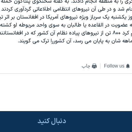
ری را به منطقه انجام دادند. به گفته سخنگوی پنتاگون حمله د
م شد و در طی آن نيروهای انتظامی اطلاعاتی گردآوری کردند 
 يکشنبه يک سرباز ويژه نيروهای آمريکا در افغانستان بر اثر تير
عضويت در القاعده يا طالبان به سوی واحد مربوطه او کشته
حال کانادا اعلام کرد ۸۰۰ تن از نيروهای پياده نظام آن کشور که در افغان
ه شان به پايان می رسد، آن کشوررا ترک می گويند.
Follow us
چاپ
دنبال کنید