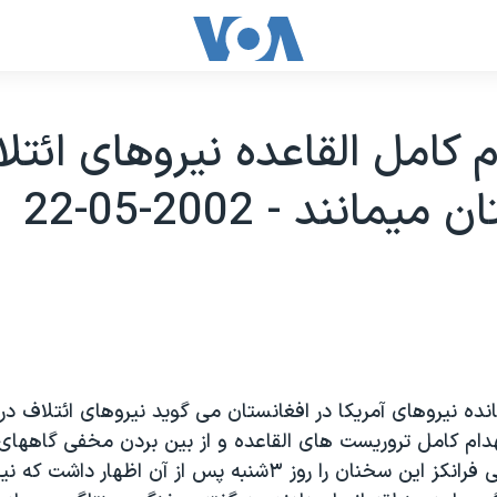
ام کامل القاعده نيروهای ائتل
يمانند - 2002-05-22
انده نيروهای آمريکا در افغانستان می گويد نيروهای ائتلاف د
هدام کامل تروريست های القاعده و از بين بردن مخفی گاههای 
دهند. ژنرال تامی فرانکز اين سخنان را روز ۳شنبه پس از آن اظهار 