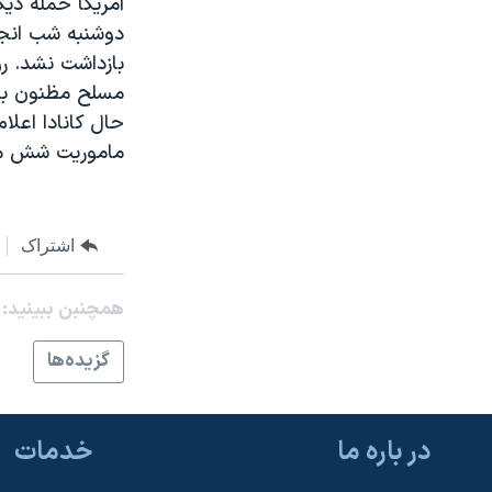
آمريکا حمله ديگ
مستندها
فرهنگ و زندگی
دوشنبه شب انجا
حقوق شهروندی
انتخابات ریاست جمهوری آمریکا ۲۰۲۴
بازداشت نشد. روز
اقتصادی
حمله جمهوری اسلامی به اسرائیل
مسلح مظنون به 
رمز مهسا
علم و فناوری
ماموريت شش ماه
اسرائیل در جنگ
ورزش زنان در ایران
گالری عکس
اعتراضات زن، زندگی، آزادی
آرشیو پخش زنده
مجموعه مستندهای دادخواهی
اشتراک
تریبونال مردمی آبان ۹۸
همچنبن ببینید:
دادگاه حمید نوری
گزيده‌ها
چهل سال گروگان‌گیری
قانون شفافیت دارائی کادر رهبری ایران
اعتراضات مردمی آبان ۹۸
در باره ما
خدمات
اسرائیل در جنگ