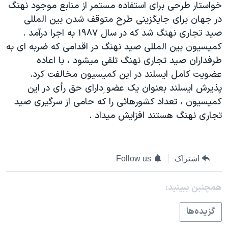
خواستار طرحی برای استفاده مستمر از منابع موجود نهنگ
دنبال کنید
مستندها
فرهنگ و زندگی
در جهان برای جايگزينی طرح متوقف شدن بين المللی
حقوق شهروندی
انتخابات ریاست جمهوری آمریکا ۲۰۲۴
صيد تجاری نهنگ شد که در سال ۱۹۸۷ به اجرا درآمد .
کميسيون بين المللی صيد نهنگ در اقدامی که ضربه ای به
اقتصادی
حمله جمهوری اسلامی به اسرائیل
طرفداران صيد تجاری نهنگ تلقی ميشود ، با اعاده
رمز مهسا
علم و فناوری
عضويت کامل ايسلند در اين کميسيون مخالفت کرد.
زبانهای مختلف
اسرائیل در جنگ
ورزش زنان در ایران
پذيرش ايسلند بعنوان يک عضو ِدارای حق رأی در اين
کميسيون ، تعداد کشورهائی را که حامی از سرگيری صيد
گالری عکس
اعتراضات زن، زندگی، آزادی
تجاری نهنگ هستند افزايش ميداد .
آرشیو پخش زنده
مجموعه مستندهای دادخواهی
تریبونال مردمی آبان ۹۸
دادگاه حمید نوری
اشتراک
Follow us
چهل سال گروگان‌گیری
همچنبن ببینید:
قانون شفافیت دارائی کادر رهبری ایران
گزيده‌ها
اعتراضات مردمی آبان ۹۸