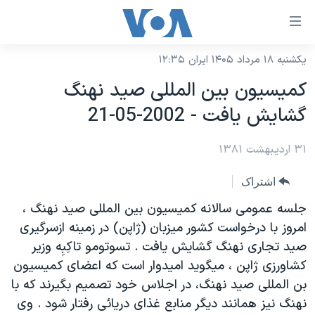
ینکهای
ابل
سترسی
یکشنبه ۱۸ مرداد ۱۴۰۵ ایران ۱۲:۳۵
خانه
هش
کميسيون بين المللی صيد نهنگ
نسخه سبک وب‌سایت
ه
گشايش يافت - 2002-05-21
حتوای
موضوع ها
صلی
۳۱ اردیبهشت ۱۳۸۱
برنامه های تلویزیونی
ایران
هش
جدول برنامه ها
ه
آمریکا
اشتراک
فحه
صفحه‌های ویژه
جهان
جلسه عمومی سالانه کميسيون بين المللی صيد نهنگ ،
صلی
فرکانس‌های صدای آمریکا
امروز با درخواست کشور ميزبان (ژاپن) در زمينه ازسرگيری
ورزشی
جام جهانی ۲۰۲۶
هش
صيد تجاری نهنگ گشايش يافت . تسوتومو تاکِبِه وزير
پخش رادیویی
ه
گزیده‌ها
عملیات خشم حماسی
کشاورزی ژاپن ، ميگويد اميدوار است که اعضای کميسيون
ستجو
۲۵۰سالگی آمریکا
ویژه برنامه‌ها
بن المللی صيد نهنگ، در اجلاس خود تصميم بگيرند که با
یادگیری زبان انگلیسی
نهنگ نيز همانند ديگر منابع غذای دريائی رفتار شود . وی
ویدیوها
بایگانی برنامه‌های تلویزیونی