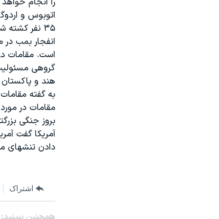
را انجام خواهد 
مستندها
فرهنگ و زندگی
اتوبوس و اردوگ
حقوق شهروندی
انتخابات ریاست جمهوری آمریکا ۲۰۲۴
۳۵ نفر کشته 
اقتصادی
حمله جمهوری اسلامی به اسرائیل
است. مقامات در 
رمز مهسا
علم و فناوری
گروهی مسئوليت 
اسرائیل در جنگ
ورزش زنان در ایران
هند و پاکستان د
گالری عکس
اعتراضات زن، زندگی، آزادی
به گفته مقامات 
مقامات در مورد 
آرشیو پخش زنده
مجموعه مستندهای دادخواهی
بروز جنگی بزرگت
تریبونال مردمی آبان ۹۸
آمريکا گفت آمري
دادگاه حمید نوری
دادن تنشهای من
چهل سال گروگان‌گیری
قانون شفافیت دارائی کادر رهبری ایران
اشتراک
اعتراضات مردمی آبان ۹۸
اسرائیل در جنگ
همچنبن ببینید: