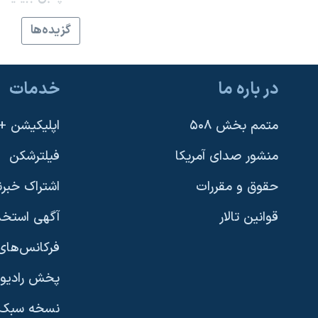
نرگس محمدی برنده جایزه نوبل صلح
گزيده‌ها
همایش محافظه‌کاران آمریکا «سی‌پک»
صفحه‌های ویژه
در باره ما
خدمات
سفر پرزیدنت ترامپ به چین
متمم بخش ۵۰۸
اپلیکیشن +VOA
منشور صدای آمریکا
فیلترشکن
حقوق و مقررات
اشتراک خبرن
قوانین تالار
آگهی استخد
فرکانس‌های 
پخش رادیو
یادگیری زبان انگلیسی
نسخه سبک 