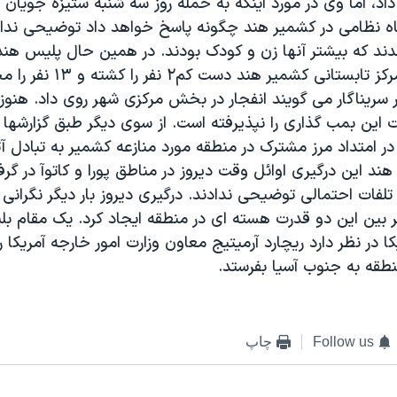
داد، اما وی در مورد اينکه به حمله روز سه شنبه ستيزه جويان
اه نظامی در کشمير هند چگونه پاسخ خواهد داد توضيحی نداد
شدند که بيشتر آنها زن و کودک بودند. در همين حال پليس هن
انفجار بمب در مرکز تابستانی کشمير هن
سريناگار می گويند انفجار در بخش مرکزی شهر روی داد. هنوز 
اين بمب گذاری را نپذيرفته است. از سوی ديگر طبق گزارشها د
ر امتداد مرز مشترک در منطقه مورد منازعه کشمير به تبادل آ
هند اين درگيری اوائل وقت ديروز در مناطق پورا و کاتوآ در گر
تلفات احتمالی توضيحی ندادند. درگيری ديروز بار ديگر نگرانی 
ر بين اين دو قدرت هسته ای در منطقه ايجاد کرد. يک مقام بلن
کا در نظر دارد ريچارد آرميتيج معاون وزارت امور خارجه آمريکا 
طقه به جنوب آسيا بفرستد.
Follow us
چاپ