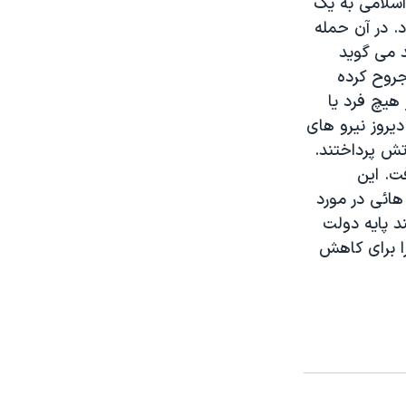
 اسلامی به يک
. در آن حمله
د می گويد
د دست کم۲ نفر را کشته و ۱۳ نفر را مجروح کرده
هيچ فرد يا
يروز نيرو های
تش پرداختند.
فت. اين
هائی در مورد
د پايه دولت
را برای کاهش