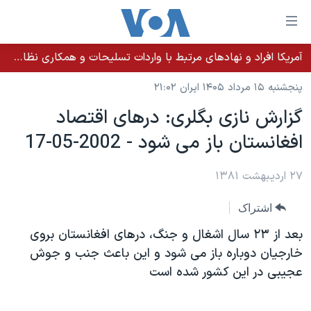
ینکهای
ابل
سترسی
آمریکا افراد و نهادهای مرتبط با واردات تسلیحات و همکاری نظامی کوبا را تحریم کرد
خانه
هش
پنجشنبه ۱۵ مرداد ۱۴۰۵ ایران ۲۱:۰۲
نسخه سبک وب‌سایت
ه
گزارش نازی بگلری: درهای اقتصاد
حتوای
موضوع ها
افغانستان باز می شود - 2002-05-17
صلی
برنامه های تلویزیونی
ایران
هش
جدول برنامه ها
ه
۲۷ اردیبهشت ۱۳۸۱
آمریکا
فحه
صفحه‌های ویژه
جهان
اشتراک
صلی
فرکانس‌های صدای آمریکا
ورزشی
جام جهانی ۲۰۲۶
هش
بعد از ٢٣ سال اشغال و جنگ، درهای افغانستان بروی
پخش رادیویی
ه
گزیده‌ها
عملیات خشم حماسی
خارجيان دوباره باز می شود و اين باعث جنب و جوش
ستجو
عجيبی در اين کشور شده است
۲۵۰سالگی آمریکا
ویژه برنامه‌ها
یادگیری زبان انگلیسی
ویدیوها
بایگانی برنامه‌های تلویزیونی