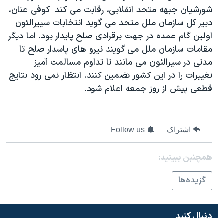
شورشيان جبهه متحد انقلابی، رقابت می کند. کوفی عنان،
دنبال کنید
مستندها
فرهنگ و زندگی
دبير کل سازمان ملل متحد می گويد انتخابات سييرالئون
حقوق شهروندی
انتخابات ریاست جمهوری آمریکا ۲۰۲۴
اولين گام عمده در جهت برقرادی صلح پايدار بود. اما ديگر
اقتصادی
حمله جمهوری اسلامی به اسرائیل
مقامات سازمان ملل می گويند نيرو های پاسدار صلح تا
مدتی در سيرالئون می مانند تا تداوم مسالمت آميز
رمز مهسا
علم و فناوری
زبانهای مختلف
تغييرات را در اين کشور تضمين کنند. انتظار نمی رود نتايج
اسرائیل در جنگ
ورزش زنان در ایران
قطعی پيش از روز جمعه اعلام شود.
گالری عکس
اعتراضات زن، زندگی، آزادی
آرشیو پخش زنده
مجموعه مستندهای دادخواهی
اشتراک
Follow us
تریبونال مردمی آبان ۹۸
دادگاه حمید نوری
همچنبن ببینید:
چهل سال گروگان‌گیری
گزيده‌ها
قانون شفافیت دارائی کادر رهبری ایران
اعتراضات مردمی آبان ۹۸
دنبال کنید