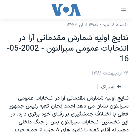
ینکهای
ابل
سترسی
یکشنبه ۱۸ مرداد ۱۴۰۵ ایران ۱۳:۲۳
خانه
هش
نتايج اوليه شمارش مقدماتی آرا در
نسخه سبک وب‌سایت
ه
انتخابات عمومی سيرالئون - 2002-05-
حتوای
موضوع ها
16
صلی
برنامه های تلویزیونی
ایران
هش
۲۶ اردیبهشت ۱۳۸۱
جدول برنامه ها
ه
آمریکا
فحه
صفحه‌های ویژه
جهان
اشتراک
صلی
فرکانس‌های صدای آمریکا
ورزشی
جام جهانی ۲۰۲۶
نتايج اوليه شمارش مقدماتی آرا در انتخابات عمومی
هش
پخش رادیویی
سيرالئون نشان می دهد احمد تِجان کعبه رئيس جمهور
ه
گزیده‌ها
عملیات خشم حماسی
فعلی با اختلاف چمشگيری بر رقبای خود برتری دارد. در
ستجو
۲۵۰سالگی آمریکا
ویژه برنامه‌ها
یادگیری زبان انگلیسی
اين نخستين انتخابات سيرالئون پس از جنگ داخلی
ویدیوها
بایگانی برنامه‌های تلویزیونی
دهساله آقای کعبه با نامزد های ۸ حزب از جمله حزب