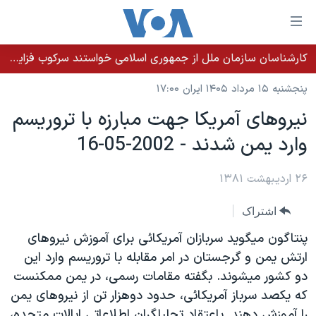
ینکهای
ابل
سترسی
کارشناسان سازمان ملل از جمهوری اسلامی خواستند سرکوب فزاینده اقلیت‌های قومی را متوقف کند
خانه
هش
پنجشنبه ۱۵ مرداد ۱۴۰۵ ایران ۱۷:۰۰
نسخه سبک وب‌سایت
ه
نيروهای آمريکا جهت مبارزه با تروريسم
حتوای
موضوع ها
وارد يمن شدند - 2002-05-16
صلی
برنامه های تلویزیونی
ایران
هش
جدول برنامه ها
ه
۲۶ اردیبهشت ۱۳۸۱
آمریکا
فحه
صفحه‌های ویژه
جهان
اشتراک
صلی
فرکانس‌های صدای آمریکا
ورزشی
جام جهانی ۲۰۲۶
هش
پنتاگون ميگويد سربازان آمريکائی برای آموزش نيروهای
پخش رادیویی
ه
گزیده‌ها
عملیات خشم حماسی
ارتش يمن و گرجستان در امر مقابله با تروريسم وارد اين
ستجو
دو کشور ميشوند. بگفته مقامات رسمی، در يمن ممکنست
۲۵۰سالگی آمریکا
ویژه برنامه‌ها
یادگیری زبان انگلیسی
که يکصد سرباز آمريکائی، حدود دوهزار تن از نيروهای يمن
ویدیوها
بایگانی برنامه‌های تلویزیونی
را آموزش دهند. باعتقاد تحليلگران اطلاعاتی ايالات متحده،