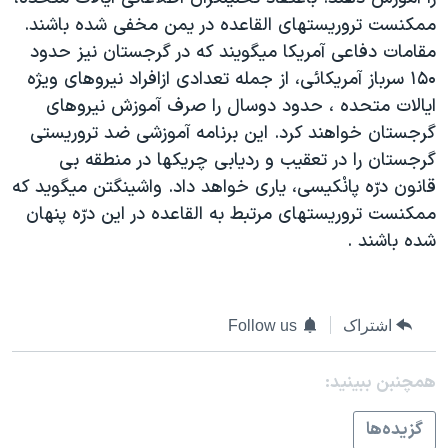
دنبال کنید
مستندها
فرهنگ و زندگی
ممکنست تروريستهای القاعده در يمن مخفی شده باشند.
مقامات دفاعی آمريکا ميگويند که در گرجستان نيز حدود
حقوق شهروندی
انتخابات ریاست جمهوری آمریکا ۲۰۲۴
۱۵۰ سرباز آمريکائی، از جمله تعدادی ازافراد نيروهای ويژه
اقتصادی
حمله جمهوری اسلامی به اسرائیل
ايالات متحده ، حدود دوسال را صرف آموزش نيروهای
رمز مهسا
علم و فناوری
گرجستان خواهند کرد. اين برنامه آموزشی ضد تروريستی
زبانهای مختلف
گرجستان را در تعقيب و رديابی چريکها در منطقه بی
اسرائیل در جنگ
ورزش زنان در ایران
قانون درّه پانْکيسی، ياری خواهد داد. واشينگتن ميگويد که
گالری عکس
اعتراضات زن، زندگی، آزادی
ممکنست تروريستهای مرتبط به القاعده در اين درّه پنهان
آرشیو پخش زنده
مجموعه مستندهای دادخواهی
شده باشند .
تریبونال مردمی آبان ۹۸
دادگاه حمید نوری
اشتراک
Follow us
چهل سال گروگان‌گیری
همچنبن ببینید:
قانون شفافیت دارائی کادر رهبری ایران
اعتراضات مردمی آبان ۹۸
گزيده‌ها