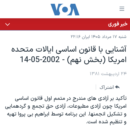
ینکهای
ابل
سترسی
خبر فوری
خانه
هش
شنبه ۱۷ مرداد ۱۴۰۵ ایران ۲۲:۱۶
نسخه سبک وب‌سایت
ه
آشنايی با قانون اساسی ايالات متحده
حتوای
موضوع ها
امريکا (بخش نهم) - 2002-05-14
صلی
برنامه های تلویزیونی
ایران
هش
جدول برنامه ها
ه
۲۴ اردیبهشت ۱۳۸۱
آمریکا
فحه
صفحه‌های ویژه
جهان
اشتراک
صلی
فرکانس‌های صدای آمریکا
ورزشی
جام جهانی ۲۰۲۶
هش
تأکيد بر آزادی های مندرج در متمم اول قانون اساسی
پخش رادیویی
ه
گزیده‌ها
عملیات خشم حماسی
امريکا چون آزادی مطبوعات، آزادی حق تجمع و گردهمايی
ستجو
و تشکيل انجمنها. اين برنامه توسط ابراهيم بی پروا تهيه
۲۵۰سالگی آمریکا
ویژه برنامه‌ها
یادگیری زبان انگلیسی
و تنظيم شده است.
ویدیوها
بایگانی برنامه‌های تلویزیونی