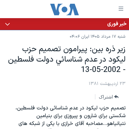
ینکهای
ابل
سترسی
خبر فوری
خانه
هش
شنبه ۱۷ مرداد ۱۴۰۵ ایران ۰۴:۰۶
نسخه سبک وب‌سایت
ه
زير ذره بين: پيرامون تصميم حزب
حتوای
موضوع ها
ليکود در عدم شناسائي دولت فلسطين
صلی
برنامه های تلویزیونی
ایران
هش
- 2002-05-13
جدول برنامه ها
ه
آمریکا
فحه
صفحه‌های ویژه
۲۳ اردیبهشت ۱۳۸۱
جهان
صلی
فرکانس‌های صدای آمریکا
ورزشی
جام جهانی ۲۰۲۶
هش
اشتراک
پخش رادیویی
ه
گزیده‌ها
عملیات خشم حماسی
تصميم حزب ليکود در عدم شناسائی دولت فلسطين،
ستجو
۲۵۰سالگی آمریکا
ویژه برنامه‌ها
شکستی برای شارون و پيروزی برای بنيامين
یادگیری زبان انگلیسی
نتيانياهو...مصاحبه آقای خرازی با يکی از شبکه های
ویدیوها
بایگانی برنامه‌های تلویزیونی