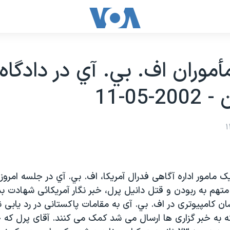
موران اف. بي. آي در دادگاه
-05-11
يک مامور اداره آگاهی فدرال آمريکا، اف. بي. آي در جلسه امروز 
ه ۴ مرد متهم به ربودن و قتل دانيل پرل، خبر نگار آمريکائی شهادت ب
سان کامپيوتری در اف. بي. آی به مقامات پاکستانی در رد يابی 
ه به خبر گزاری ها ارسال می شد کمک می کنند. آقای پرل که خ