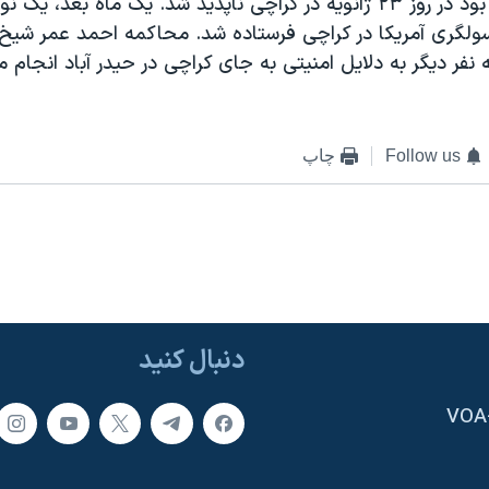
استريت ژور نال بود در روز ۲۳ ژانويه در کراچی ناپديد شد. يک ماه بعد، ي
سولگری آمريکا در کراچی فرستاده شد. محاکمه احمد عمر شيخ
 نفر ديگر به دلايل امنيتی به جای کراچی در حيدر آباد انجام 
Follow us
چاپ
دنبال کنید