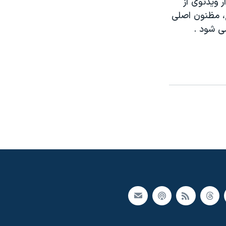
ک نوار ويدئوی از
، مظنون اصلی
می شود .