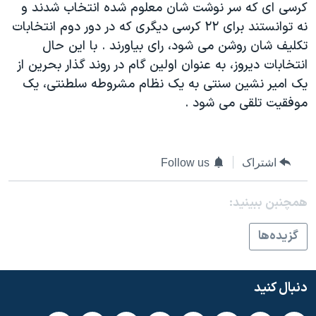
کرسی ای که سر نوشت شان معلوم شده انتخاب شدند و
دنبال کنید
مستندها
فرهنگ و زندگی
نه توانستند برای ۲۲ کرسی ديگری که در دور دوم انتخابات
حقوق شهروندی
انتخابات ریاست جمهوری آمریکا ۲۰۲۴
تکليف شان روشن می شود، رای بياورند . با اين حال
انتخابات ديروز، به عنوان اولين گام در روند گذار بحرين از
اقتصادی
حمله جمهوری اسلامی به اسرائیل
يک امير نشين سنتی به يک نظام مشروطه سلطنتی، يک
رمز مهسا
علم و فناوری
موفقيت تلقی می شود .
زبانهای مختلف
اسرائیل در جنگ
ورزش زنان در ایران
گالری عکس
اعتراضات زن، زندگی، آزادی
اشتراک
Follow us
آرشیو پخش زنده
مجموعه مستندهای دادخواهی
تریبونال مردمی آبان ۹۸
همچنبن ببینید:
دادگاه حمید نوری
گزيده‌ها
چهل سال گروگان‌گیری
قانون شفافیت دارائی کادر رهبری ایران
دنبال کنید
اعتراضات مردمی آبان ۹۸