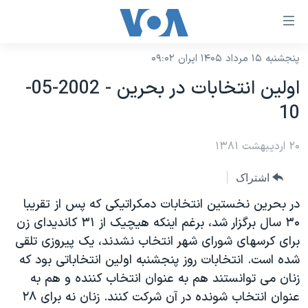
ینکهای
ابل
سترسی
پنجشنبه ۱۵ مرداد ۱۴۰۵ ایران ۰۹:۰۲
خانه
هش
اولين انتخابات در بحرين - 2002-05-
نسخه سبک وب‌سایت
ه
10
حتوای
موضوع ها
صلی
۲۰ اردیبهشت ۱۳۸۱
برنامه های تلویزیونی
ایران
هش
جدول برنامه ها
ه
آمریکا
اشتراک
فحه
صفحه‌های ویژه
جهان
در بحرين نخستين انتخابات دمکراتيکی که پس از تقريبا
صلی
فرکانس‌های صدای آمریکا
۳۰ سال برگزار شد، برغم اينکه هيچيک از ۳۱ کانديدای زن
ورزشی
جام جهانی ۲۰۲۶
هش
برای کرسهای شورای شهر انتخاب نشدند، يک پيروزی تلقی
پخش رادیویی
ه
گزیده‌ها
عملیات خشم حماسی
شده است. انتخابات روز پنجشنبه اولين انتخاباتی بود که
ستجو
۲۵۰سالگی آمریکا
ویژه برنامه‌ها
زنان می توانستند هم به عنوان انتخاب کننده و هم به
یادگیری زبان انگلیسی
عنوان انتخاب شونده در آن شرکت کنند. زنان نه برای ۲۸
ویدیوها
بایگانی برنامه‌های تلویزیونی