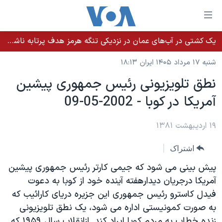
ینکهای
ابل
سترسی
یک کشتی در آب‌های عمان در نزدیکی تنگه هرمز هدف پرتابه ناشناس قرار گرفت
خانه
هش
شنبه ۱۷ مرداد ۱۴۰۵ ایران ۱۸:۱۳
نسخه سبک وب‌سایت
ه
نطق تلويزيونی رئيس جمهوری پيشين
حتوای
موضوع ها
آمريکا در کوبا - 2002-05-09
صلی
برنامه های تلویزیونی
ایران
هش
جدول برنامه ها
ه
۱۹ اردیبهشت ۱۳۸۱
آمریکا
فحه
صفحه‌های ویژه
جهان
اشتراک
صلی
فرکانس‌های صدای آمریکا
ورزشی
جام جهانی ۲۰۲۶
هش
پيش بينی می شود که جيمی کارتر رئيس جمهوری پيشين
پخش رادیویی
ه
گزیده‌ها
عملیات خشم حماسی
آمريکا درجريان ديدارهفته آينده خود از کوبا به دعوت
ستجو
فيدل کاسترو رئيس جمهوری اين جزيره دريای کارائيب که
۲۵۰سالگی آمریکا
ویژه برنامه‌ها
یادگیری زبان انگلیسی
به صورت کمونيستی اداره می شود، يک نطق تلويزيونی
ویدیوها
بایگانی برنامه‌های تلویزیونی
زنده خطاب به مردم کوبا ايراد کند. ازانقلاب سال ۱۹۵۹ که